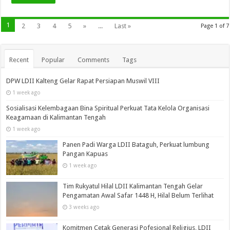
1
2
3
4
5
»
...
Last »
Page 1 of 7
Recent
Popular
Comments
Tags
DPW LDII Kalteng Gelar Rapat Persiapan Muswil VIII
1 week ago
Sosialisasi Kelembagaan Bina Spiritual Perkuat Tata Kelola Organisasi
Keagamaan di Kalimantan Tengah
1 week ago
Panen Padi Warga LDII Bataguh, Perkuat lumbung
Pangan Kapuas
1 week ago
Tim Rukyatul Hilal LDII Kalimantan Tengah Gelar
Pengamatan Awal Safar 1448 H, Hilal Belum Terlihat
3 weeks ago
Komitmen Cetak Generasi Pofesional Religius, LDII