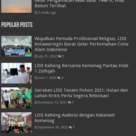
Gelar Pengamatan Awal Safar 1448 H, Hilal
Belum Terlihat
3 weeks ago
Popular Posts
Wujudkan Pemuda Profesional Religius, LDII
Kotawaringin Barat Gelar Perkemahan Cinta
Alam Indonesia
July 31, 2022
2
LDII Kalteng Bersama Kemenag Pantau Hilal
1 Zulhijah
June 7, 2024
2
Gerakan LDII Tanam Pohon 2021: Hutan dan
Lahan Kritis Perlu Segera Reboisasi
December 13, 2021
1
LDII Kalteng Audensi dengan Kakanwil
Kemenag
September 30, 2022
1