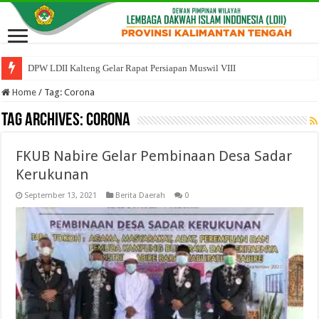
DPW LDII Kalteng Gelar Rapat Persiapan Muswil VIII
Home
/
Tag:
Corona
Tag Archives:
Corona
FKUB Nabire Gelar Pembinaan Desa Sadar
Kerukunan
September 13, 2021
Berita Daerah
0