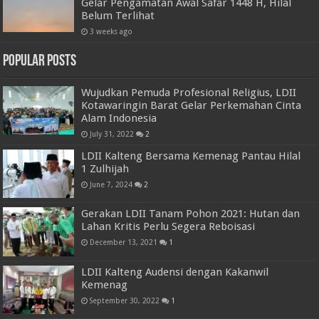
Gelar Pengamatan Awal Safar 1448 H, Hilal
Belum Terlihat
3 weeks ago
Popular Posts
Wujudkan Pemuda Profesional Religius, LDII
Kotawaringin Barat Gelar Perkemahan Cinta
Alam Indonesia
July 31, 2022
2
LDII Kalteng Bersama Kemenag Pantau Hilal
1 Zulhijah
June 7, 2024
2
Gerakan LDII Tanam Pohon 2021: Hutan dan
Lahan Kritis Perlu Segera Reboisasi
December 13, 2021
1
LDII Kalteng Audensi dengan Kakanwil
Kemenag
September 30, 2022
1