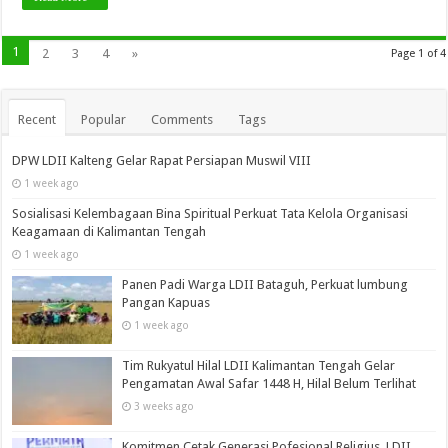
1
2
3
4
»
Page 1 of 4
Recent
Popular
Comments
Tags
DPW LDII Kalteng Gelar Rapat Persiapan Muswil VIII
1 week ago
Sosialisasi Kelembagaan Bina Spiritual Perkuat Tata Kelola Organisasi
Keagamaan di Kalimantan Tengah
1 week ago
Panen Padi Warga LDII Bataguh, Perkuat lumbung
Pangan Kapuas
1 week ago
Tim Rukyatul Hilal LDII Kalimantan Tengah Gelar
Pengamatan Awal Safar 1448 H, Hilal Belum Terlihat
3 weeks ago
Komitmen Cetak Generasi Pofesional Religius, LDII