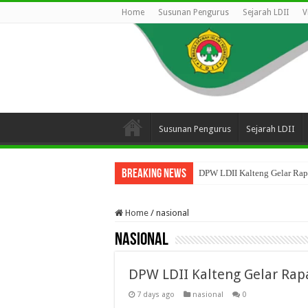
Home
Susunan Pengurus
Sejarah LDII
V
Susunan Pengurus
Sejarah LDII
Breaking News
DPW LDII Kalteng Gelar Rapa
Home
/
nasional
nasional
DPW LDII Kalteng Gelar Rapa
7 days ago
nasional
0