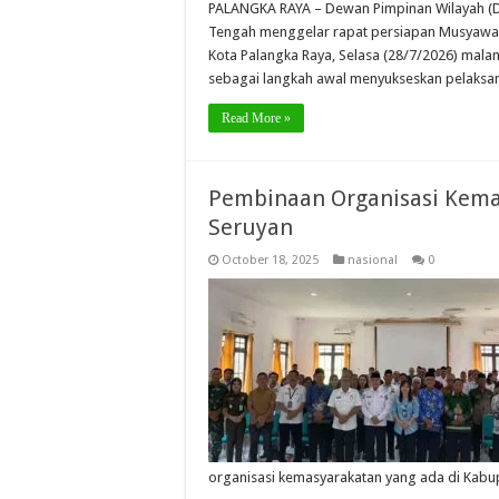
PALANGKA RAYA – Dewan Pimpinan Wilayah (D
Tengah menggelar rapat persiapan Musyawara
Kota Palangka Raya, Selasa (28/7/2026) malam
sebagai langkah awal menyukseskan pelaksa
Read More »
Pembinaan Organisasi Kema
Seruyan
October 18, 2025
nasional
0
organisasi kemasyarakatan yang ada di Kabu