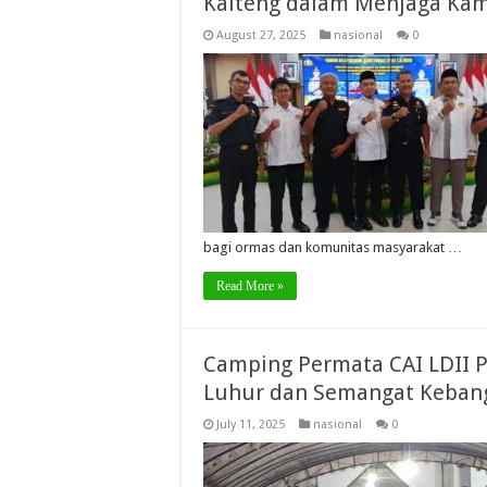
Kalteng dalam Menjaga Ka
August 27, 2025
nasional
0
bagi ormas dan komunitas masyarakat …
Read More »
Camping Permata CAI LDII P
Luhur dan Semangat Keban
July 11, 2025
nasional
0