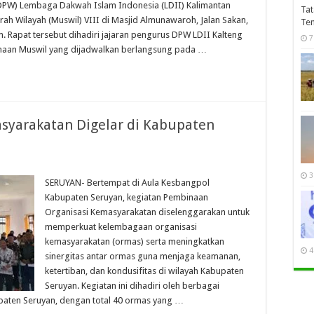
PW) Lembaga Dakwah Islam Indonesia (LDII) Kalimantan
Tat
h Wilayah (Muswil) VIII di Masjid Almunawaroh, Jalan Sakan,
Te
. Rapat tersebut dihadiri jajaran pengurus DPW LDII Kalteng
7
naan Muswil yang dijadwalkan berlangsung pada …
syarakatan Digelar di Kabupaten
3
SERUYAN- Bertempat di Aula Kesbangpol
Kabupaten Seruyan, kegiatan Pembinaan
Organisasi Kemasyarakatan diselenggarakan untuk
memperkuat kelembagaan organisasi
kemasyarakatan (ormas) serta meningkatkan
4
sinergitas antar ormas guna menjaga keamanan,
ketertiban, dan kondusifitas di wilayah Kabupaten
Seruyan. Kegiatan ini dihadiri oleh berbagai
paten Seruyan, dengan total 40 ormas yang …