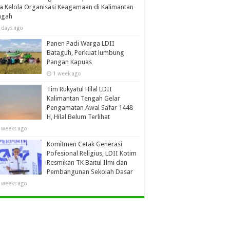
a Kelola Organisasi Keagamaan di Kalimantan
ngah
 days ago
Panen Padi Warga LDII
Bataguh, Perkuat lumbung
Pangan Kapuas
1 week ago
Tim Rukyatul Hilal LDII
Kalimantan Tengah Gelar
Pengamatan Awal Safar 1448
H, Hilal Belum Terlihat
 weeks ago
Komitmen Cetak Generasi
Pofesional Religius, LDII Kotim
Resmikan TK Baitul Ilmi dan
Pembangunan Sekolah Dasar
 weeks ago