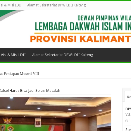
isi & Misi LDII
Alamat Sekretariat DPW LDII Kalteng
Visi & Misi LDII
Alamat Sekretariat DPW LDII Kalteng
t Persiapan Muswil VIII
Kalsel Harus Bisa Jadi Solusi Masalah
Re
DPW
VII
1
Sos