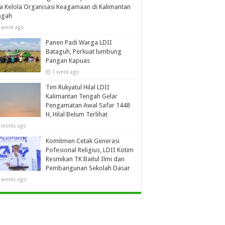
a Kelola Organisasi Keagamaan di Kalimantan
ngah
 week ago
Panen Padi Warga LDII
Bataguh, Perkuat lumbung
Pangan Kapuas
1 week ago
Tim Rukyatul Hilal LDII
Kalimantan Tengah Gelar
Pengamatan Awal Safar 1448
H, Hilal Belum Terlihat
 weeks ago
Komitmen Cetak Generasi
Pofesional Religius, LDII Kotim
Resmikan TK Baitul Ilmi dan
Pembangunan Sekolah Dasar
 weeks ago