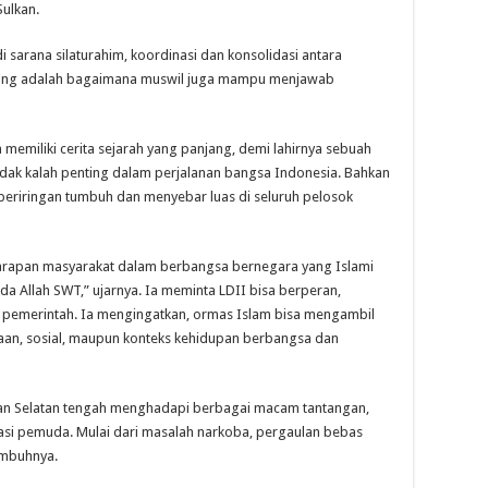
ulkan.
 sarana silaturahim, koordinasi dan konsolidasi antara
enting adalah bagaimana muswil juga mampu menjawab
emiliki cerita sejarah yang panjang, demi lahirnya sebuah
dak kalah penting dalam perjalanan bangsa Indonesia. Bahkan
eriringan tumbuh dan menyebar luas di seluruh pelosok
 harapan masyarakat dalam berbangsa bernegara yang Islami
a Allah SWT,” ujarnya. Ia meminta LDII bisa berperan,
 pemerintah. Ia mengingatkan, ormas Islam bisa mengambil
aan, sosial, maupun konteks kehidupan berbangsa dan
mantan Selatan tengah menghadapi berbagai macam tantangan,
i pemuda. Mulai dari masalah narkoba, pergaulan bebas
imbuhnya.