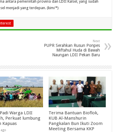
ma antara pemerintah provinsi dan LDII Kalsel, yang sudah
alsel menjadi yang terdepan. (kim/*)
nterest
Next
PUPR Serahkan Rusun Ponpes
Miftahul Huda di Bawah
Naungan LDII Pekan Baru
Padi Warga LDII
Terima Bantuan Bioflok,
h, Perkuat lumbung
KUB Al-Manshurin
n Kapuas
Pangkalan Bun Ikuti Zoom
Meeting Bersama KKP
 ago