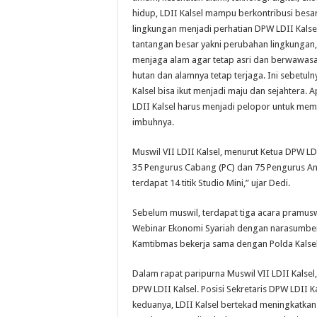
hidup, LDII Kalsel mampu berkontribusi bes
lingkungan menjadi perhatian DPW LDII Kals
tantangan besar yakni perubahan lingkungan,
menjaga alam agar tetap asri dan berwawasan
hutan dan alamnya tetap terjaga. Ini sebetuln
Kalsel bisa ikut menjadi maju dan sejahtera. 
LDII Kalsel harus menjadi pelopor untuk me
imbuhnya.
Muswil VII LDII Kalsel, menurut Ketua DPW LDI
35 Pengurus Cabang (PC) dan 75 Pengurus Anak 
terdapat 14 titik Studio Mini,” ujar Dedi.
Sebelum muswil, terdapat tiga acara pramus
Webinar Ekonomi Syariah dengan narasumber 
Kamtibmas bekerja sama dengan Polda Kalsel
Dalam rapat paripurna Muswil VII LDII Kalsel,
DPW LDII Kalsel. Posisi Sekretaris DPW LDII 
keduanya, LDII Kalsel bertekad meningkatk