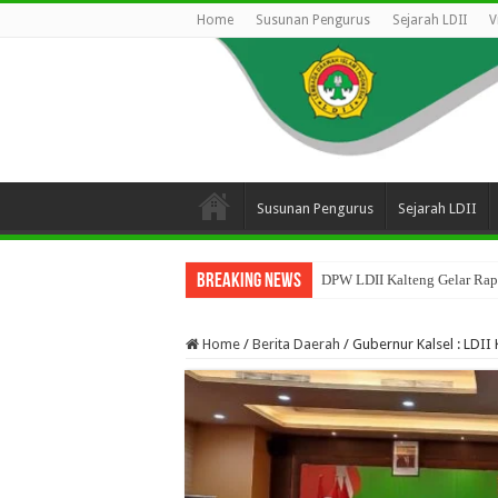
Home
Susunan Pengurus
Sejarah LDII
V
Susunan Pengurus
Sejarah LDII
Breaking News
DPW LDII Kalteng Gelar Rapa
Home
/
Berita Daerah
/
Gubernur Kalsel : LDII 