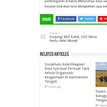
pembangunan di Kalsel. Menurutnya, kerja sa
berjalan baik akan terus ditingkatkan, agar K
Facebook
Twitter
Pi
Share
Previous
Kunjungi MUI Kalsel, LDII Minta
Restu Helat Muswil
Related Articles
Sosialisasi Kelembagaan
Bina Spiritual Perkuat Tata
Kelola Organisasi
Keagamaan di Kalimantan
Tengah
1 week ago
Panen 
Batagu
Panga
1 week