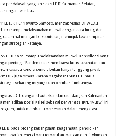
a pendakwah yang lahir dari LDII Kalimantan Selatan,
k ringan tersebut.
PP LDII KH Chriswanto Santoso, mengapresiasi DPW LDII
id-19, mampu melaksanakan muswil dengan cara luring dan
g, dalam hal mengambil keputusan, menunjuk kepemimpinan
gan strategis,” katanya.
DPW LDII Kalsel mampu melaksanakan muswil. Konsolidasi yang
ngat penting, “Pandemi telah membawa krisis kesehatan dan
hkan kepada kondisi semula bukan hanya tanggung jawab
ermasuk juga ormas. Karena bagaimanapun LDII harus
trategis sekarang ini yang telah berubah,” imbuhnya.
ngurus LDII, dengan diputuskan dan diundangkan Kalimantan
a menjadikan posisi Kalsel sebagai penyangga IKN, “Muswil ini
rogram, untuk membantu pemerintah dalam mengatasi
a LDII pada bidang kebangsaan, keagamaan, pendidikan
onomi syariah, energi baru terbarukan, pangan dan lingkungan