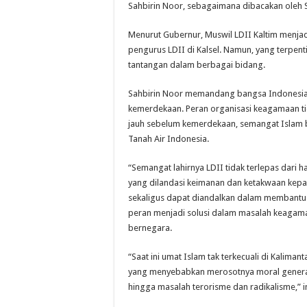
Sahbirin Noor, sebagaimana dibacakan oleh S
Menurut Gubernur, Muswil LDII Kaltim menjadi
pengurus LDII di Kalsel. Namun, yang terp
tantangan dalam berbagai bidang.
Sahbirin Noor memandang bangsa Indonesia m
kemerdekaan. Peran organisasi keagamaan ti
jauh sebelum kemerdekaan, semangat Islam b
Tanah Air Indonesia.
“Semangat lahirnya LDII tidak terlepas dari
yang dilandasi keimanan dan ketakwaan kepad
sekaligus dapat diandalkan dalam membantu
peran menjadi solusi dalam masalah keagam
bernegara.
“Saat ini umat Islam tak terkecuali di Kali
yang menyebabkan merosotnya moral generas
hingga masalah terorisme dan radikalisme,” 