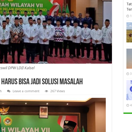
Tat
Te
1
swil DPW LDII Kalsel
3
l Harus Bisa Jadi Solusi Masalah
ah
Leave a comment
267 Views
4