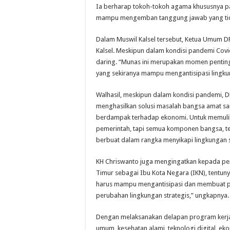
Ia berharap tokoh-tokoh agama khususnya par
mampu mengemban tanggung jawab yang tida
Dalam Muswil Kalsel tersebut, Ketua Umum D
Kalsel. Meskipun dalam kondisi pandemi Cov
daring. “Munas ini merupakan momen pentin
yang sekiranya mampu mengantisipasi lingkun
Walhasil, meskipun dalam kondisi pandemi, 
menghasilkan solusi masalah bangsa amat sa
berdampak terhadap ekonomi. Untuk memuli
pemerintah, tapi semua komponen bangsa, t
berbuat dalam rangka menyikapi lingkungan s
KH Chriswanto juga mengingatkan kepada pe
Timur sebagai Ibu Kota Negara (IKN), tentuny
harus mampu mengantisipasi dan membuat p
perubahan lingkungan strategis,” ungkapnya.
Dengan melaksanakan delapan program kerj
umum, kesehatan alami, teknologi digital, ek