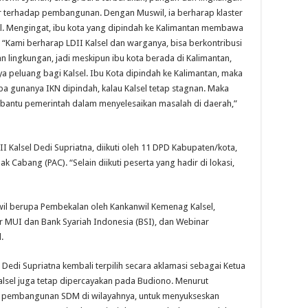
ar terhadap pembangunan. Dengan Muswil, ia berharap klaster
el. Mengingat, ibu kota yang dipindah ke Kalimantan membawa
 “Kami berharap LDII Kalsel dan warganya, bisa berkontribusi
 lingkungan, jadi meskipun ibu kota berada di Kalimantan,
ya peluang bagi Kalsel. Ibu Kota dipindah ke Kalimantan, maka
Apa gunanya IKN dipindah, kalau Kalsel tetap stagnan. Maka
mbantu pemerintah dalam menyelesaikan masalah di daerah,”
I Kalsel Dedi Supriatna, diikuti oleh 11 DPD Kabupaten/kota,
Cabang (PAC). “Selain diikuti peserta yang hadir di lokasi,
wil berupa Pembekalan oleh Kankanwil Kemenag Kalsel,
MUI dan Bank Syariah Indonesia (BSI), dan Webinar
.
 Dedi Supriatna kembali terpilih secara aklamasi sebagai Ketua
Kalsel juga tetap dipercayakan pada Budiono. Menurut
an pembangunan SDM di wilayahnya, untuk menyukseskan