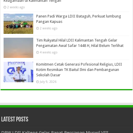
Keagamaan di Kalimantan Tengah
2 weeks ago
Panen Padi Warga LDII Bataguh, Perkuat lumbung
Pangan Kapuas
2 weeks ago
Tim Rukyatul Hilal LDII Kalimantan Tengah Gelar
Pengamatan Awal Safar 1448 H, Hilal Belum Terlihat
4 weeks ago
Komitmen Cetak Generasi Pofesional Religius, LDII
Kotim Resmikan TK Baitul Ilmi dan Pembangunan
Sekolah Dasar
July 9, 2026
Latest Posts
DPW LDII Kalteng Gelar Rapat Persiapan Muswil VIII