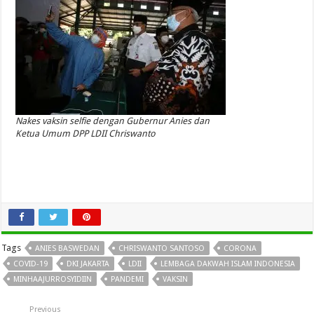
Nakes vaksin selfie dengan Gubernur Anies dan
Ketua Umum DPP LDII Chriswanto
Tags
ANIES BASWEDAN
CHRISWANTO SANTOSO
CORONA
COVID-19
DKI JAKARTA
LDII
LEMBAGA DAKWAH ISLAM INDONESIA
MINHAAJURROSYIDIIN
PANDEMI
VAKSIN
Previous