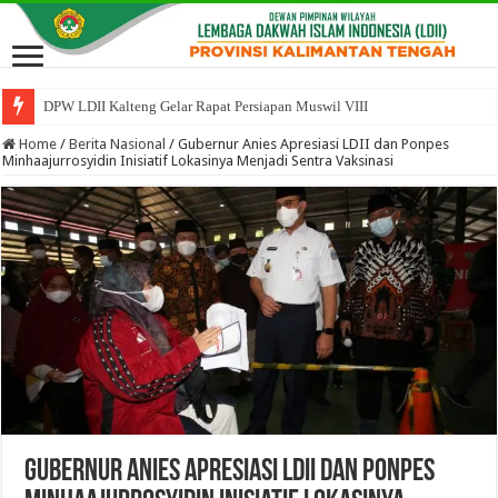
Sosialisasi Kelembagaan Bina Spiritual Perkuat Tata Kelola Organisasi K
Home
/
Berita Nasional
/
Gubernur Anies Apresiasi LDII dan Ponpes
Minhaajurrosyidin Inisiatif Lokasinya Menjadi Sentra Vaksinasi
Gubernur Anies Apresiasi LDII dan Ponpes