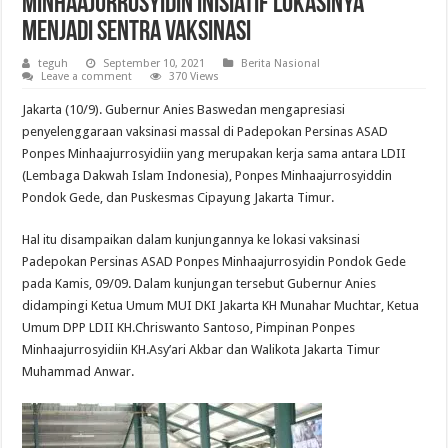
Minhaajurrosyidin Inisiatif Lokasinya
Menjadi Sentra Vaksinasi
teguh
September 10, 2021
Berita Nasional
Leave a comment
370 Views
Jakarta (10/9). Gubernur Anies Baswedan mengapresiasi
penyelenggaraan vaksinasi massal di Padepokan Persinas ASAD
Ponpes Minhaajurrosyidiin yang merupakan kerja sama antara LDII
(Lembaga Dakwah Islam Indonesia), Ponpes Minhaajurrosyiddin
Pondok Gede, dan Puskesmas Cipayung Jakarta Timur.
Hal itu disampaikan dalam kunjungannya ke lokasi vaksinasi
Padepokan Persinas ASAD Ponpes Minhaajurrosyidin Pondok Gede
pada Kamis, 09/09. Dalam kunjungan tersebut Gubernur Anies
didampingi Ketua Umum MUI DKI Jakarta KH Munahar Muchtar, Ketua
Umum DPP LDII KH.Chriswanto Santoso, Pimpinan Ponpes
Minhaajurrosyidiin KH.Asy’ari Akbar dan Walikota Jakarta Timur
Muhammad Anwar.