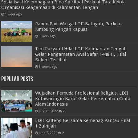
Sosialisasi Kelembagaan Bina Spiritual Perkuat Tata Kelola
Organisasi Keagamaan di Kalimantan Tengah
1 week ago
Panen Padi Warga LDII Bataguh, Perkuat
lumbung Pangan Kapuas
1 week ago
Tim Rukyatul Hilal LDII Kalimantan Tengah
Gelar Pengamatan Awal Safar 1448 H, Hilal
Belum Terlihat
3 weeks ago
Popular Posts
Wujudkan Pemuda Profesional Religius, LDII
Kotawaringin Barat Gelar Perkemahan Cinta
Alam Indonesia
July 31, 2022
2
LDII Kalteng Bersama Kemenag Pantau Hilal
1 Zulhijah
June 7, 2024
2