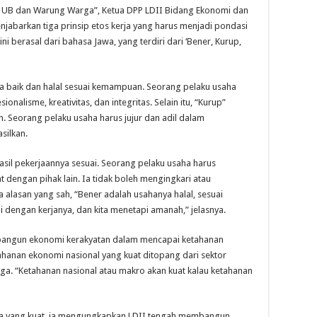
s UB dan Warung Warga”, Ketua DPP LDII Bidang Ekonomi dan
abarkan tiga prinsip etos kerja yang harus menjadi pondasi
 berasal dari bahasa Jawa, yang terdiri dari ‘Bener, Kurup,
anya baik dan halal sesuai kemampuan. Seorang pelaku usaha
nalisme, kreativitas, dan integritas. Selain itu, “Kurup”
an. Seorang pelaku usaha harus jujur dan adil dalam
silkan.
hasil pekerjaannya sesuai. Seorang pelaku usaha harus
t dengan pihak lain. Ia tidak boleh mengingkari atau
lasan yang sah, “Bener adalah usahanya halal, sesuai
 dengan kerjanya, dan kita menetapi amanah,” jelasnya.
mbangun ekonomi kerakyatan dalam mencapai ketahanan
ahanan ekonomi nasional yang kuat ditopang dari sektor
arga. “Ketahanan nasional atau makro akan kuat kalau ketahanan
 yang kuat, ia mengungkapkan LDII tengah membangun