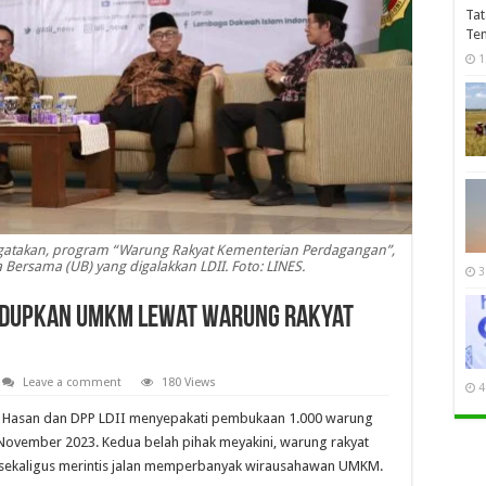
Tat
Te
1
gatakan, program “Warung Rakyat Kementerian Perdagangan”,
Bersama (UB) yang digalakkan LDII. Foto: LINES.
3
 Hidupkan UMKM Lewat Warung Rakyat
Leave a comment
180 Views
4
i Hasan dan DPP LDII menyepakati pembukaan 1.000 warung
7 November 2023. Kedua belah pihak meyakini, warung rakyat
ekaligus merintis jalan memperbanyak wirausahawan UMKM.