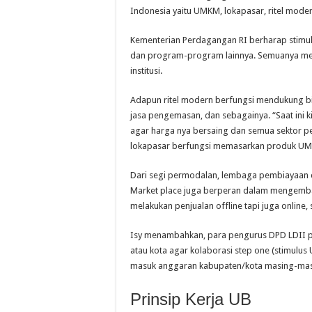
Indonesia yaitu UMKM, lokapasar, ritel mode
Kementerian Perdagangan RI berharap stim
dan program-program lainnya. Semuanya me
institusi.
Adapun ritel modern berfungsi mendukung bisn
jasa pengemasan, dan sebagainya. “Saat ini 
agar harga nya bersaing dan semua sektor per
lokapasar berfungsi memasarkan produk UMK
Dari segi permodalan, lembaga pembiayaan
Market place juga berperan dalam mengemba
melakukan penjualan offline tapi juga online,
Isy menambahkan, para pengurus DPD LDII p
atau kota agar kolaborasi step one (stimulu
masuk anggaran kabupaten/kota masing-masi
Prinsip Kerja UB