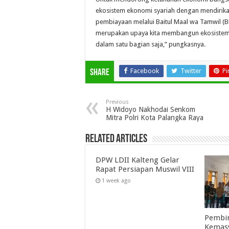
ekosistem ekonomi syariah dengan mendirika
pembiayaan melalui Baitul Maal wa Tamwil 
merupakan upaya kita membangun ekosistem. K
dalam satu bagian saja,” pungkasnya.
Facebook
Twitter
Pi
Share
Previous
H Widoyo Nakhodai Senkom
Mitra Polri Kota Palangka Raya
Related Articles
DPW LDII Kalteng Gelar
Rapat Persiapan Muswil VIII
1 week ago
Pembin
Kemasy