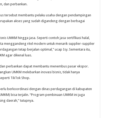
rn, dan perbankan.
ulus tersebut membantu pelaku usaha dengan pendampingan
rupakan akses yang sudah digandeng dengan berbagai
is UMKM hingga jasa. Seperti contoh jasa sertifikasi halal,
kita menggandeng ritel modern untuk menarik supplier-supplier
dagangan tetap berjalan optimal,” ucap Isy. Sementara itu,
M agar dikenal luas.
 dan perbankan dapat membantu menembus pasar ekspor.
ngkan UMKM melebarkan inovasi bisnis, tidak hanya
 seperti TikTok Shop.
erlu berkoordinasi dengan dinas perdagangan di kabupaten
s UMKM) bisa terjalin. “Program pembinaan UMKM ini juga
ng daerah,” tutupnya.