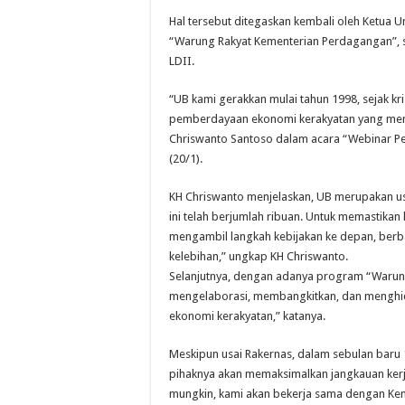
Hal tersebut ditegaskan kembali oleh Ketua
“Warung Rakyat Kementerian Perdagangan”, 
LDII.
“UB kami gerakkan mulai tahun 1998, sejak kri
pemberdayaan ekonomi kerakyatan yang memili
Chriswanto Santoso dalam acara “Webinar P
(20/1).
KH Chriswanto menjelaskan, UB merupakan usa
ini telah berjumlah ribuan. Untuk memastikan 
mengambil langkah kebijakan ke depan, berb
kelebihan,” ungkap KH Chriswanto.
Selanjutnya, dengan adanya program “Warung
mengelaborasi, membangkitkan, dan menghi
ekonomi kerakyatan,” katanya.
Meskipun usai Rakernas, dalam sebulan baru
pihaknya akan memaksimalkan jangkauan kerja
mungkin, kami akan bekerja sama dengan Kem