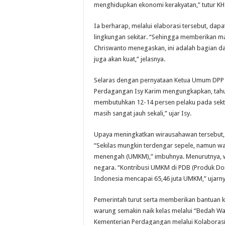
menghidupkan ekonomi kerakyatan,” tutur KH
Ia berharap, melalui elaborasi tersebut, da
lingkungan sekitar. “Sehingga memberikan m
Chriswanto menegaskan, ini adalah bagian dak
juga akan kuat,” jelasnya.
Selaras dengan pernyataan Ketua Umum DPP 
Perdagangan Isy Karim mengungkapkan, tahun
membutuhkan 12-14 persen pelaku pada sektor
masih sangat jauh sekali,” ujar Isy.
Upaya meningkatkan wirausahawan tersebut,
“Sekilas mungkin terdengar sepele, namun wa
menengah (UMKM),” imbuhnya. Menurutnya, w
negara. “Kontribusi UMKM di PDB (Produk Do
Indonesia mencapai 65,46 juta UMKM,” ujarn
Pemerintah turut serta memberikan bantuan 
warung semakin naik kelas melalui “Bedah 
Kementerian Perdagangan melalui Kolaboras