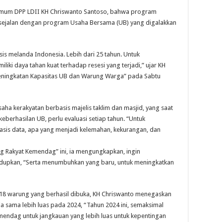
 Umum DPP LDII KH Chriswanto Santoso, bahwa program
sejalan dengan program Usaha Bersama (UB) yang digalakkan
sis melanda Indonesia. Lebih dari 25 tahun. Untuk
ki daya tahan kuat terhadap resesi yang terjadi,” ujar KH
eningkatan Kapasitas UB dan Warung Warga” pada Sabtu
ha kerakyatan berbasis majelis taklim dan masjid, yang saat
keberhasilan UB, perlu evaluasi setiap tahun. “Untuk
asis data, apa yang menjadi kelemahan, kekurangan, dan
 Rakyat Kemendag” ini, ia mengungkapkan, ingin
dupkan, “Serta menumbuhkan yang baru, untuk meningkatkan
 18 warung yang berhasil dibuka, KH Chriswanto menegaskan
 sama lebih luas pada 2024, “Tahun 2024 ini, semaksimal
endag untuk jangkauan yang lebih luas untuk kepentingan