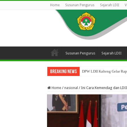
Home
Susunan Pengurus
Sejarah LDII
V
Susunan Pengurus
Sejarah LDII
Breaking News
DPW LDII Kalteng Gelar Rapa
Home
/
nasional
/
Ini Cara Kemendag dan LDI