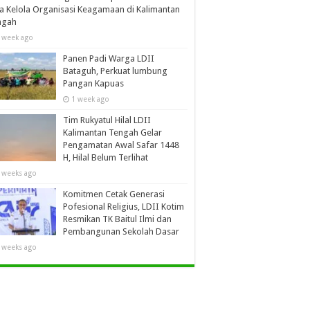
a Kelola Organisasi Keagamaan di Kalimantan
ngah
 week ago
Panen Padi Warga LDII
Bataguh, Perkuat lumbung
Pangan Kapuas
1 week ago
Tim Rukyatul Hilal LDII
Kalimantan Tengah Gelar
Pengamatan Awal Safar 1448
H, Hilal Belum Terlihat
 weeks ago
Komitmen Cetak Generasi
Pofesional Religius, LDII Kotim
Resmikan TK Baitul Ilmi dan
Pembangunan Sekolah Dasar
 weeks ago