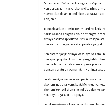
Dalam acara “Webinar Peningkatan Kapasita
Pemberdayaan Masyarakat Ardito Bhinadi menj
masyarakat dalam mendirikan usaha. Konsep ini
dan Janji’.
Ia menjelaskan prinsip ‘Bener’, artinya kerj
harus bekerja dengan penuh semangat, profesio
artinya hasilnya (profitnya) sesuai kesepakat
menentukan harga jasa atau produk yang diha
Sementara “Janji” artinya waktunya pas atau 
menepati janji dan komitmen yang telah dibua
menunda-nunda pelaksanaan pekerjaan tanpa a
dengan peraturan pemerintah. Hasilnya sesuai
Lebih lanjut, ia menekankan pentingnya me
ekonomi nasional yang kuat. Menurutnya, ket
ekonomi terkecil di tingkat individu dan kelu
mikronya juga kuat,” ucapnya.
Untuk mendorong ketahanan ekonomi bangsa