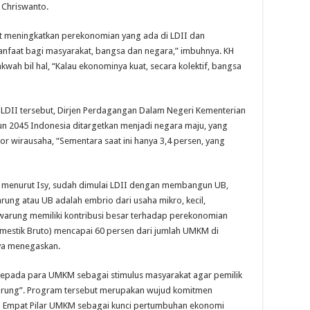
 Chriswanto.
pat meningkatkan perekonomian yang ada di LDII dan
anfaat bagi masyarakat, bangsa dan negara,” imbuhnya. KH
wah bil hal, “Kalau ekonominya kuat, secara kolektif, bangsa
LDII tersebut, Dirjen Perdagangan Dalam Negeri Kementerian
 2045 Indonesia ditargetkan menjadi negara maju, yang
 wirausaha, “Sementara saat ini hanya 3,4 persen, yang
 menurut Isy, sudah dimulai LDII dengan membangun UB,
rung atau UB adalah embrio dari usaha mikro, kecil,
arung memiliki kontribusi besar terhadap perekonomian
mestik Bruto) mencapai 60 persen dari jumlah UMKM di
ya menegaskan.
kepada para UMKM sebagai stimulus masyarakat agar pemilik
Warung”. Program tersebut merupakan wujud komitmen
i Empat Pilar UMKM sebagai kunci pertumbuhan ekonomi