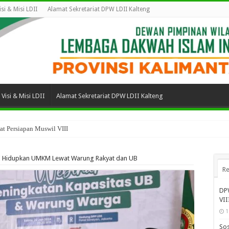
isi & Misi LDII
Alamat Sekretariat DPW LDII Kalteng
Visi & Misi LDII
Alamat Sekretariat DPW LDII Kalteng
t Persiapan Muswil VIII
I Hidupkan UMKM Lewat Warung Rakyat dan UB
Re
DPW
VII
1
Sos