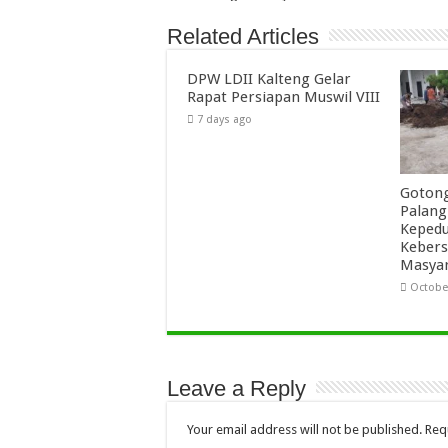
Related Articles
DPW LDII Kalteng Gelar
Rapat Persiapan Muswil VIII
7 days ago
Gotong
Palang
Kepedu
Keber
Masya
October
Leave a Reply
Your email address will not be published.
Req