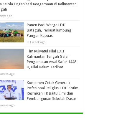
a Kelola Organisasi Keagamaan di Kalimantan
ngah
 days ago
Panen Padi Warga LDII
Bataguh, Perkuat lumbung
Pangan Kapuas
1 week ago
Tim Rukyatul Hilal LDII
Kalimantan Tengah Gelar
Pengamatan Awal Safar 1448
H, Hilal Belum Terlihat
 weeks ago
Komitmen Cetak Generasi
Pofesional Religius, LDII Kotim
Resmikan TK Baitul Ilmi dan
Pembangunan Sekolah Dasar
 weeks ago