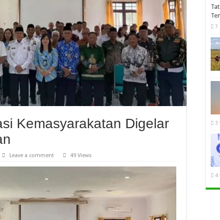
Tat
Te
7
si Kemasyarakatan Digelar
3
an
Leave a comment
49 Views
4