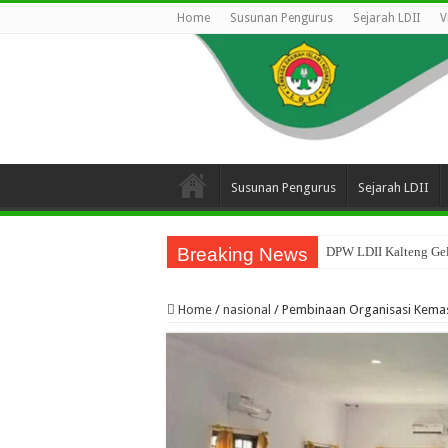
Home
Susunan Pengurus
Sejarah LDII
V
Susunan Pengurus
Sejarah LDII
Breaking News
DPW LDII Kalteng Gel
Home
/
nasional
/
Pembinaan Organisasi Kemas