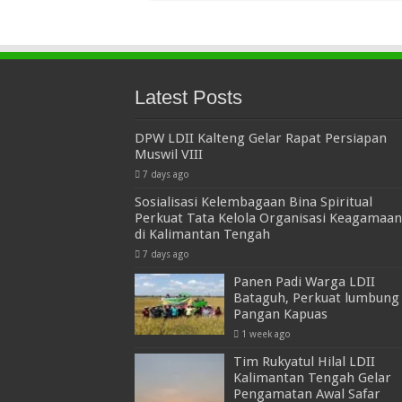
Latest Posts
DPW LDII Kalteng Gelar Rapat Persiapan
Muswil VIII
7 days ago
Sosialisasi Kelembagaan Bina Spiritual
Perkuat Tata Kelola Organisasi Keagamaan
di Kalimantan Tengah
7 days ago
Panen Padi Warga LDII
Bataguh, Perkuat lumbung
Pangan Kapuas
1 week ago
Tim Rukyatul Hilal LDII
Kalimantan Tengah Gelar
Pengamatan Awal Safar