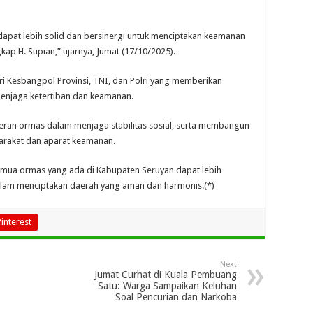
 dapat lebih solid dan bersinergi untuk menciptakan keamanan
kap H. Supian,” ujarnya, Jumat (17/10/2025).
ari Kesbangpol Provinsi, TNI, dan Polri yang memberikan
menjaga ketertiban dan keamanan.
eran ormas dalam menjaga stabilitas sosial, serta membangun
yarakat dan aparat keamanan.
emua ormas yang ada di Kabupaten Seruyan dapat lebih
am menciptakan daerah yang aman dan harmonis.(*)
Pinterest
Next
Jumat Curhat di Kuala Pembuang
Satu: Warga Sampaikan Keluhan
Soal Pencurian dan Narkoba