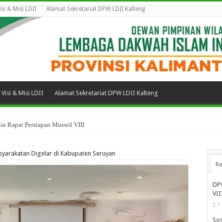
isi & Misi LDII
Alamat Sekretariat DPW LDII Kalteng
Visi & Misi LDII
Alamat Sekretariat DPW LDII Kalteng
ar Rapat Persiapan Muswil VIII
yarakatan Digelar di Kabupaten Seruyan
Re
DPW
VII
7
Sos