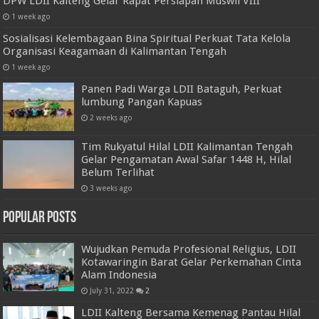
DPW LDII Kalteng Gelar Rapat Persiapan Muswil VIII
1 week ago
Sosialisasi Kelembagaan Bina Spiritual Perkuat Tata Kelola
Organisasi Keagamaan di Kalimantan Tengah
1 week ago
Panen Padi Warga LDII Bataguh, Perkuat
lumbung Pangan Kapuas
2 weeks ago
Tim Rukyatul Hilal LDII Kalimantan Tengah
Gelar Pengamatan Awal Safar 1448 H, Hilal
Belum Terlihat
3 weeks ago
Popular Posts
Wujudkan Pemuda Profesional Religius, LDII
Kotawaringin Barat Gelar Perkemahan Cinta
Alam Indonesia
July 31, 2022
2
LDII Kalteng Bersama Kemenag Pantau Hilal