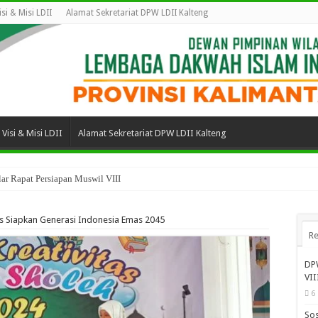
isi & Misi LDII
Alamat Sekretariat DPW LDII Kalteng
Visi & Misi LDII
Alamat Sekretariat DPW LDII Kalteng
ar Rapat Persiapan Muswil VIII
s Siapkan Generasi Indonesia Emas 2045
Re
DPW
VII
6
Sos