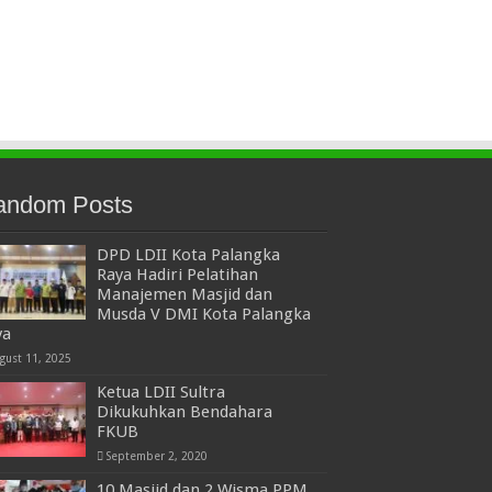
andom Posts
DPD LDII Kota Palangka
Raya Hadiri Pelatihan
Manajemen Masjid dan
Musda V DMI Kota Palangka
ya
gust 11, 2025
Ketua LDII Sultra
Dikukuhkan Bendahara
FKUB
September 2, 2020
10 Masjid dan 2 Wisma PPM