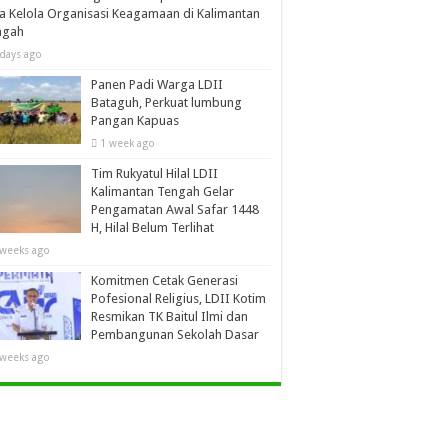
a Kelola Organisasi Keagamaan di Kalimantan
ngah
 days ago
Panen Padi Warga LDII
Bataguh, Perkuat lumbung
Pangan Kapuas
1 week ago
Tim Rukyatul Hilal LDII
Kalimantan Tengah Gelar
Pengamatan Awal Safar 1448
H, Hilal Belum Terlihat
 weeks ago
Komitmen Cetak Generasi
Pofesional Religius, LDII Kotim
Resmikan TK Baitul Ilmi dan
Pembangunan Sekolah Dasar
 weeks ago