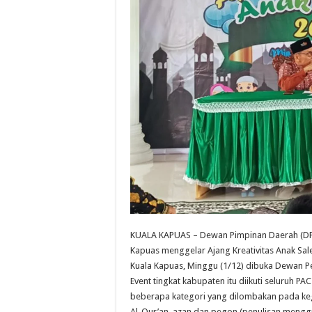
KUALA KAPUAS – Dewan Pimpinan Daerah (DP
Kapuas menggelar Ajang Kreativitas Anak Sale
Kuala Kapuas, Minggu (1/12) dibuka Dewan P
Event tingkat kabupaten itu diikuti seluruh P
beberapa kategori yang dilombakan pada kegi
Al-Qur’an, azan dan pegon (penulisan mengg