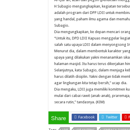
H Subagio mengungkapkan, kegiatan tersebut
adalah program dari DPP LDII untuk membina 
yang handal, paham ilmu agama dan memaham
Subagio.
Dia mengungkapkan, ke depan mencari orang uan
“Untuk itu, DPD LDII Kapuas menggelar kegiat
salah satu upaya LDII dalam menyongsong In
Menurut dia, dalam membentuk karakter yang 
upaya yang dilakukan yakni menanamkan sikap
halaman masjid. Itu harus terus dikerjakan hin
Selanjutnya, kata Subagio, dalam menjaga ke
harus dilatih disiplin. Yakni dengan tidak 
agar lingkungan kita tetap bersih,” ucap dia.
Dia mengaku, LDII juga memiliki komitmen k
mulai dari cabai rawit (anak-anak), prarema
secara rutin,” tandasnya. (KIM)
Facebook
Twitter
Share
Tags