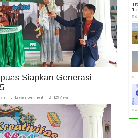
Tat
Te
6
apuas Siapkan Generasi
3
45
rah
Leave a comment
129 Views
4