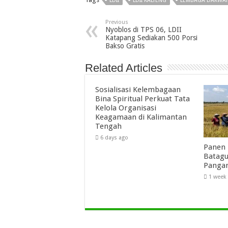
LDII
LDII KALTENG
LEMBAGA DAKWAH
Previous
Nyoblos di TPS 06, LDII
Katapang Sediakan 500 Porsi
Bakso Gratis
Related Articles
Sosialisasi Kelembagaan
Bina Spiritual Perkuat Tata
Kelola Organisasi
Keagamaan di Kalimantan
Tengah
6 days ago
Panen 
Batagu
Panga
1 week