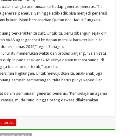
 dalam rangka pembinaan terhadap generasi penerus. “Ini
generasi penerus. Sehingga adik-adik bisa menjadi generasi
i hukum Islam berdasarkan Qur’an dan Hadist,” ungkap
g berkarakter itu sulit. Untuk itu, perlu dibangun sejak dini.
an AKAS agar generasi ke depan memiliki karakter luhur. Ini
donesia emas 2045,” tegas Subagio.
luhur itu memerlukan waktu dan proses panjang. “Salah satu
 disiplin pada anak-anak. Misalnya dalam menata sandal di
gga benar-benar tertib,” ujar dia.
bersihan lingkungan. Untuk mewujudkan itu, anak-anak juga
membuang sampah sembarangan. “Kita harus punya kepedulian
uat dalam pembinaan generasi penerus. “Pembelajaran agama
ja, remaja, muda-mudi hingga orang dewasa dilaksanakan
Pinterest