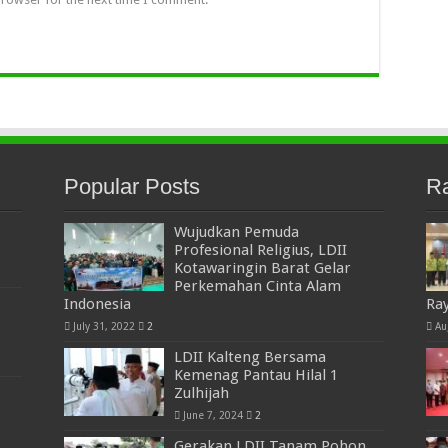
Popular Posts
R
Wujudkan Pemuda
Profesional Religius, LDII
Kotawaringin Barat Gelar
Perkemahan Cinta Alam
Indonesia
Ra
July 31, 2022
2
Au
LDII Kalteng Bersama
Kemenag Pantau Hilal 1
Zulhijah
June 7, 2024
2
Gerakan LDII Tanam Pohon