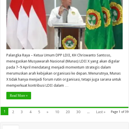
Palangka Raya – Ketua Umum DPP LDII, KH Chriswanto Santoso,
menegaskan Musyawarah Nasional (Munas) LDII X yang akan digelar
pada 7–9 April mendatang menjadi momentum strategis dalam
merumuskan arah kebijakan organisasi ke depan. Menurutnya, Munas
X tidak hanya menjadi forum rutin organisasi, tetapi juga sarana untuk
memperkuat kontribusi LDII dalam …
Read More »
1
2
3
4
5
»
10
20
30
...
Last »
Page 1 of 39