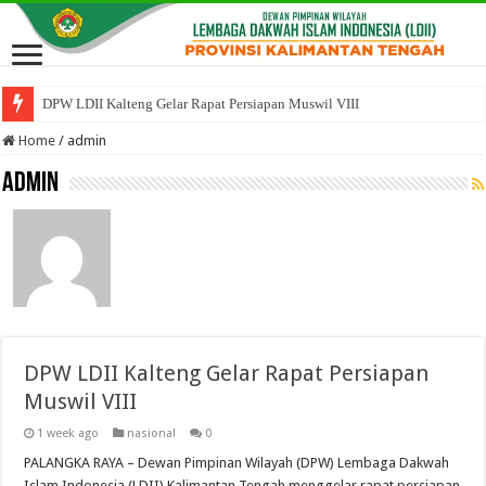
DPW LDII Kalteng Gelar Rapat Persiapan Muswil VIII
Home
/
admin
admin
DPW LDII Kalteng Gelar Rapat Persiapan
Muswil VIII
1 week ago
nasional
0
PALANGKA RAYA – Dewan Pimpinan Wilayah (DPW) Lembaga Dakwah
Islam Indonesia (LDII) Kalimantan Tengah menggelar rapat persiapan