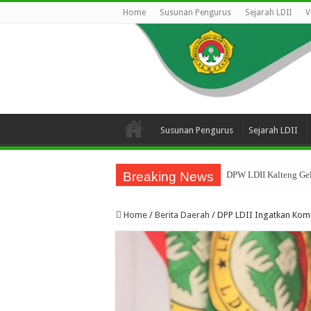
Home
Susunan Pengurus
Sejarah LDII
V
Susunan Pengurus
Sejarah LDII
Breaking News
DPW LDII Kalteng Gel
Home
/
Berita Daerah
/
DPP LDII Ingatkan Kom