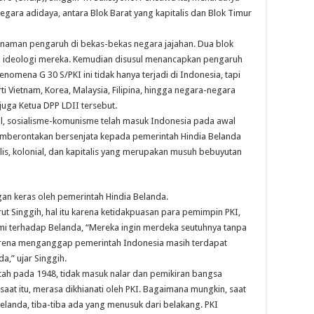
gara adidaya, antara Blok Barat yang kapitalis dan Blok Timur
anaman pengaruh di bekas-bekas negara jajahan. Dua blok
 ideologi mereka. Kemudian disusul menancapkan pengaruh
fenomena G 30 S/PKI ini tidak hanya terjadi di Indonesia, tapi
i Vietnam, Korea, Malaysia, Filipina, hingga negara-negara
juga Ketua DPP LDII tersebut.
l, sosialisme-komunisme telah masuk Indonesia pada awal
mberontakan bersenjata kepada pemerintah Hindia Belanda
is, kolonial, dan kapitalis yang merupakan musuh bebuyutan
n keras oleh pemerintah Hindia Belanda.
t Singgih, hal itu karena ketidakpuasan para pemimpin PKI,
mi terhadap Belanda, “Mereka ingin merdeka seutuhnya tanpa
 karena menganggap pemerintah Indonesia masih terdapat
a,” ujar Singgih.
ah pada 1948, tidak masuk nalar dan pemikiran bangsa
saat itu, merasa dikhianati oleh PKI. Bagaimana mungkin, saat
anda, tiba-tiba ada yang menusuk dari belakang. PKI