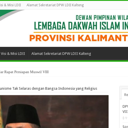
isi & Misi LDII
Alamat Sekretariat DPW LDII Kalteng
Visi & Misi LDII
Alamat Sekretariat DPW LDII Kalteng
ar Rapat Persiapan Muswil VIII
unisme Tak Selaras dengan Bangsa Indonesia yang Religius
Re
DPW
VII
1
Sos