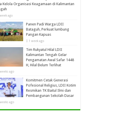
a Kelola Organisasi Keagamaan di Kalimantan
ngah
 week ago
Panen Padi Warga LDII
Bataguh, Perkuat lumbung
Pangan Kapuas
1 week ago
Tim Rukyatul Hilal LDII
Kalimantan Tengah Gelar
Pengamatan Awal Safar 1448
H, Hilal Belum Terlihat
 weeks ago
Komitmen Cetak Generasi
Pofesional Religius, LDII Kotim
Resmikan TK Baitul Ilmi dan
Pembangunan Sekolah Dasar
 weeks ago