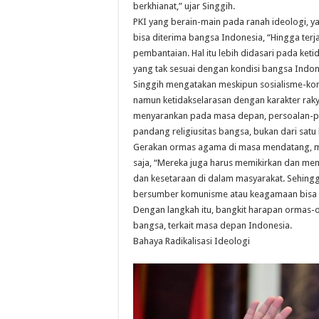
berkhianat,” ujar Singgih.
PKI yang berain-main pada ranah ideologi, 
bisa diterima bangsa Indonesia, “Hingga terj
pembantaian. Hal itu lebih didasari pada ket
yang tak sesuai dengan kondisi bangsa Indone
Singgih mengatakan meskipun sosialisme-ko
namun ketidakselarasan dengan karakter rakyat
menyarankan pada masa depan, persoalan-per
pandang religiusitas bangsa, bukan dari satu
Gerakan ormas agama di masa mendatang, m
saja, “Mereka juga harus memikirkan dan me
dan kesetaraan di dalam masyarakat. Sehing
bersumber komunisme atau keagamaan bisa d
Dengan langkah itu, bangkit harapan ormas
bangsa, terkait masa depan Indonesia.
Bahaya Radikalisasi Ideologi