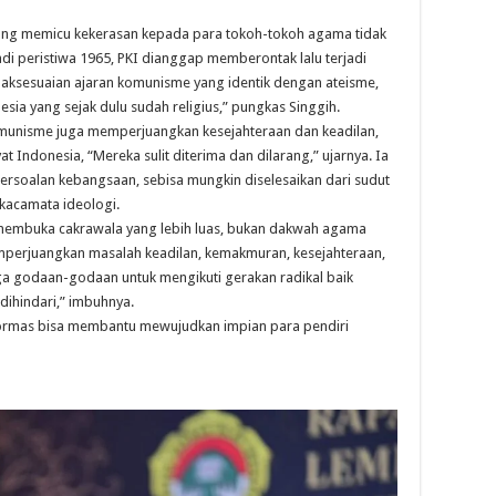
yang memicu kekerasan kepada para tokoh-tokoh agama tidak
adi peristiwa 1965, PKI dianggap memberontak lalu terjadi
idaksesuaian ajaran komunisme yang identik dengan ateisme,
sia yang sejak dulu sudah religius,” pungkas Singgih.
munisme juga memperjuangkan kesejahteraan dan keadilan,
 Indonesia, “Mereka sulit diterima dan dilarang,” ujarnya. Ia
soalan kebangsaan, sebisa mungkin diselesaikan dari sudut
 kacamata ideologi.
embuka cakrawala yang lebih luas, bukan dakwah agama
mperjuangkan masalah keadilan, kemakmuran, kesejahteraan,
ga godaan-godaan untuk mengikuti gerakan radikal baik
ihindari,” imbuhnya.
-ormas bisa membantu mewujudkan impian para pendiri