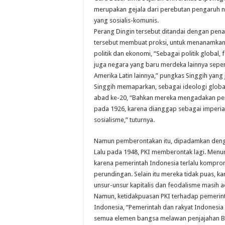
merupakan gejala dari perebutan pengaruh ne
yang sosialis-komunis.
Perang Dingin tersebut ditandai dengan pen
tersebut membuat proksi, untuk menanamkan
politik dan ekonomi, “Sebagai politik global, 
juga negara yang baru merdeka lainnya sepert
Amerika Latin lainnya,” pungkas Singgih yang 
Singgih memaparkan, sebagai ideologi globa
abad ke-20, “Bahkan mereka mengadakan pe
pada 1926, karena dianggap sebagai imperial
sosialisme,” tuturnya.
Namun pemberontakan itu, dipadamkan denga
Lalu pada 1948, PKI memberontak lagi. Menuru
karena pemerintah Indonesia terlalu kompro
perundingan. Selain itu mereka tidak puas,
unsur-unsur kapitalis dan feodalisme masih ad
Namun, ketidakpuasan PKI terhadap pemerint
Indonesia, “Pemerintah dan rakyat Indonesia 
semua elemen bangsa melawan penjajahan Bel