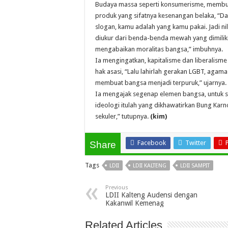
Budaya massa seperti konsumerisme, membua
produk yang sifatnya kesenangan belaka, “Da
slogan, kamu adalah yang kamu pakai. Jadi n
diukur dari benda-benda mewah yang dimilik
mengabaikan moralitas bangsa,” imbuhnya.
Ia mengingatkan, kapitalisme dan liberalism
hak asasi, “Lalu lahirlah gerakan LGBT, agama 
membuat bangsa menjadi terpuruk,” ujarnya.
Ia mengajak segenap elemen bangsa, untuk se
ideologi itulah yang dikhawatirkan Bung Karn
sekuler,” tutupnya.
(kim)
Facebook
Twitter
Share
Tags
LDII
LDII KALTENG
LDII SAMPIT
Previous
LDII Kalteng Audensi dengan
Kakanwil Kemenag
Related Articles