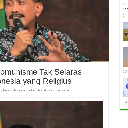
Tat
Te
1
Komunisme Tak Selaras
3
nesia yang Religius
h
,
Berita Nasional
,
lintas-daerah
,
seputar-kalteng
4