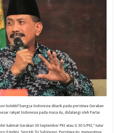
ri kolektif bangsa Indonesia ditarik pada peristiwa Gerakan
esar rakyat Indonesia pada masa itu, didalangi oleh Partai
ir kalimat Gerakan 30 September PKI atau G 30 S/PKI,” tutur
o (Undip), Singgih Tri Sulistyono. Peristiwa itu, menurutnya