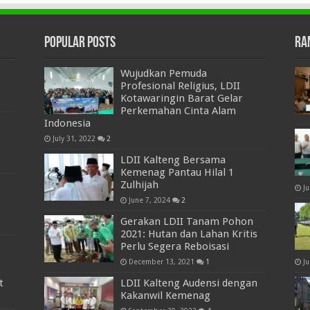
Popular Posts
Ra
Wujudkan Pemuda
Profesional Religius, LDII
Kotawaringin Barat Gelar
Perkemahan Cinta Alam
Indonesia
July 31, 2022
2
LDII Kalteng Bersama
Kemenag Pantau Hilal 1
Zulhijah
J
June 7, 2024
2
Gerakan LDII Tanam Pohon
2021: Hutan dan Lahan Kritis
Perlu Segera Reboisasi
December 13, 2021
1
Ju
t
LDII Kalteng Audensi dengan
Kakanwil Kemenag