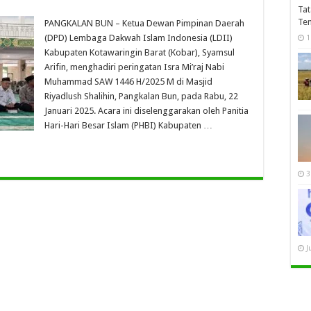
Tat
Te
PANGKALAN BUN – Ketua Dewan Pimpinan Daerah
(DPD) Lembaga Dakwah Islam Indonesia (LDII)
1
Kabupaten Kotawaringin Barat (Kobar), Syamsul
Arifin, menghadiri peringatan Isra Mi’raj Nabi
Muhammad SAW 1446 H/2025 M di Masjid
Riyadlush Shalihin, Pangkalan Bun, pada Rabu, 22
Januari 2025. Acara ini diselenggarakan oleh Panitia
Hari-Hari Besar Islam (PHBI) Kabupaten …
3
J