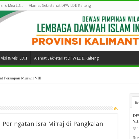
isi & Misi LDII
Alamat Sekretariat DPW LDII Kalteng
Visi & Misi LDII
Alamat Sekretariat DPW LDII Kalteng
t Persiapan Muswil VIII
Re
DPW
VII
 Peringatan Isra Mi’raj di Pangkalan
1
Sos