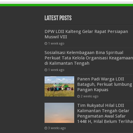
Latest Posts
DPW LDII Kalteng Gelar Rapat Persiapan
Muswil VIII
1 week ago
Sosialisasi Kelembagaan Bina Spiritual
Perkuat Tata Kelola Organisasi Keagamaan
di Kalimantan Tengah
1 week ago
Panen Padi Warga LDII
Bataguh, Perkuat lumbung
Pangan Kapuas
2 weeks ago
Tim Rukyatul Hilal LDII
Kalimantan Tengah Gelar
Pengamatan Awal Safar
1448 H, Hilal Belum Terliha
3 weeks ago