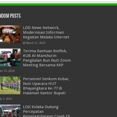
ndom Posts
LDII News Network,
Modernisasi Informasi
Kegiatan Melalui Internet
March 31, 2022
Terima Bantuan Bioflok,
KUB Al-Manshurin
Pangkalan Bun Ikuti Zoom
Meeting Bersama KKP
une 15, 2026
Perseonel Senkom Kobar,
Ikuti Upacara HUT
Bhayangkara ke-77 di
Halaman Kantor Bupati
ly 1, 2023
LDII Kolaka Dukung
Percepatan
Penanggulangan Covid-19,