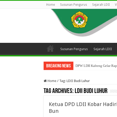
Home
Susunan Pengurus
Sejarah LDII
V
Susunan Pengurus
Sejarah LDII
Breaking News
DPW LDII Kalteng Gelar Rapa
Home
/
Tag:
LDII Budi Luhur
Tag Archives:
LDII Budi Luhur
Ketua DPD LDII Kobar Hadiri
Bun