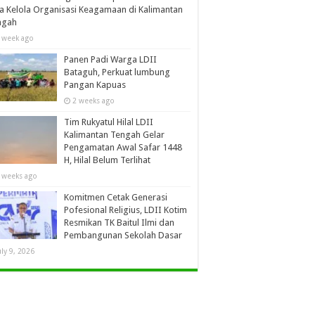
a Kelola Organisasi Keagamaan di Kalimantan
ngah
 week ago
Panen Padi Warga LDII
Bataguh, Perkuat lumbung
Pangan Kapuas
2 weeks ago
Tim Rukyatul Hilal LDII
Kalimantan Tengah Gelar
Pengamatan Awal Safar 1448
H, Hilal Belum Terlihat
 weeks ago
Komitmen Cetak Generasi
Pofesional Religius, LDII Kotim
Resmikan TK Baitul Ilmi dan
Pembangunan Sekolah Dasar
uly 9, 2026