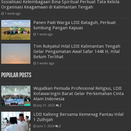
Sosialisasi Kelembagaan Bina Spiritual Perkuat Tata Kelola
Organisasi Keagamaan di Kalimantan Tengah
1 week ago
Panen Padi Warga LDII Bataguh, Perkuat
lumbung Pangan Kapuas
1 week ago
Tim Rukyatul Hilal LDII Kalimantan Tengah
Gelar Pengamatan Awal Safar 1448 H, Hilal
Belum Terlihat
3 weeks ago
Popular Posts
Wujudkan Pemuda Profesional Religius, LDII
Kotawaringin Barat Gelar Perkemahan Cinta
Alam Indonesia
July 31, 2022
2
LDII Kalteng Bersama Kemenag Pantau Hilal
1 Zulhijah
June 7, 2024
2