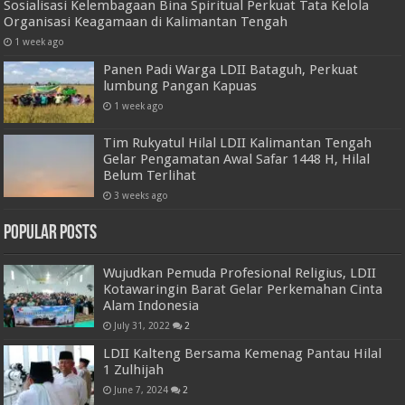
Sosialisasi Kelembagaan Bina Spiritual Perkuat Tata Kelola
Organisasi Keagamaan di Kalimantan Tengah
1 week ago
Panen Padi Warga LDII Bataguh, Perkuat
lumbung Pangan Kapuas
1 week ago
Tim Rukyatul Hilal LDII Kalimantan Tengah
Gelar Pengamatan Awal Safar 1448 H, Hilal
Belum Terlihat
3 weeks ago
Popular Posts
Wujudkan Pemuda Profesional Religius, LDII
Kotawaringin Barat Gelar Perkemahan Cinta
Alam Indonesia
July 31, 2022
2
LDII Kalteng Bersama Kemenag Pantau Hilal
1 Zulhijah
June 7, 2024
2