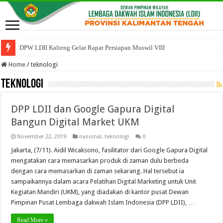
DPW LDII Kalteng Gelar Rapat Persiapan Muswil VIII
Home
/
teknologi
teknologi
DPP LDII dan Google Gapura Digital
Bangun Digital Market UKM
November 22, 2019
nasional
,
teknologi
0
Jakarta, (7/11). Aidil Wicaksono, fasilitator dari Google Gapura Digital
mengatakan cara memasarkan produk di zaman dulu berbeda
dengan cara memasarkan di zaman sekarang. Hal tersebut ia
sampaikannya dalam acara Pelatihan Digital Marketing untuk Unit
Kegiatan Mandiri (UKM), yang diadakan di kantor pusat Dewan
Pimpinan Pusat Lembaga dakwah Islam Indonesia (DPP LDII), …
Read More »