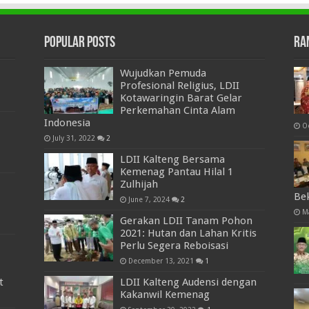
Popular Posts
Ra
Wujudkan Pemuda
Profesional Religius, LDII
Kotawaringin Barat Gelar
Perkemahan Cinta Alam
Indonesia
O
July 31, 2022
2
LDII Kalteng Bersama
Kemenag Pantau Hilal 1
Zulhijah
Be
June 7, 2024
2
M
Gerakan LDII Tanam Pohon
2021: Hutan dan Lahan Kritis
Perlu Segera Reboisasi
December 13, 2021
1
t
LDII Kalteng Audensi dengan
Kakanwil Kemenag