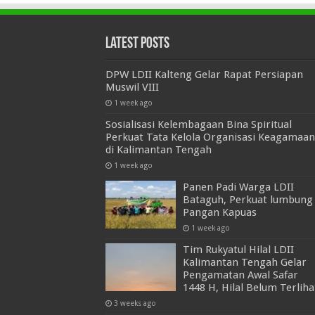
Latest Posts
DPW LDII Kalteng Gelar Rapat Persiapan
Muswil VIII
1 week ago
Sosialisasi Kelembagaan Bina Spiritual
Perkuat Tata Kelola Organisasi Keagamaan
di Kalimantan Tengah
1 week ago
Panen Padi Warga LDII
Bataguh, Perkuat lumbung
Pangan Kapuas
1 week ago
Tim Rukyatul Hilal LDII
Kalimantan Tengah Gelar
Pengamatan Awal Safar
1448 H, Hilal Belum Terliha
3 weeks ago