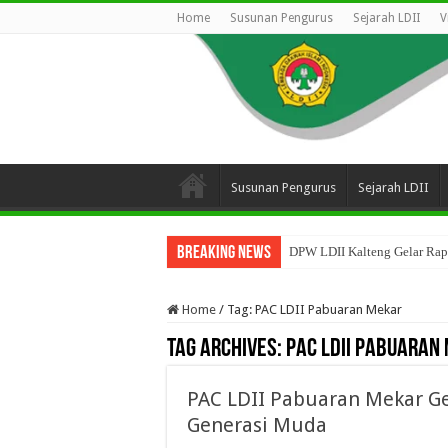
Home
Susunan Pengurus
Sejarah LDII
V
Susunan Pengurus
Sejarah LDII
Breaking News
DPW LDII Kalteng Gelar Rapa
Home
/
Tag:
PAC LDII Pabuaran Mekar
Tag Archives:
PAC LDII Pabuaran
PAC LDII Pabuaran Mekar G
Generasi Muda