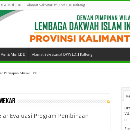
isi & Misi LDII
Alamat Sekretariat DPW LDII Kalteng
Visi & Misi LDII
Alamat Sekretariat DPW LDII Kalteng
t Persiapan Muswil VIII
Re
 Mekar
DPW
VII
elar Evaluasi Program Pembinaan
1
Sos