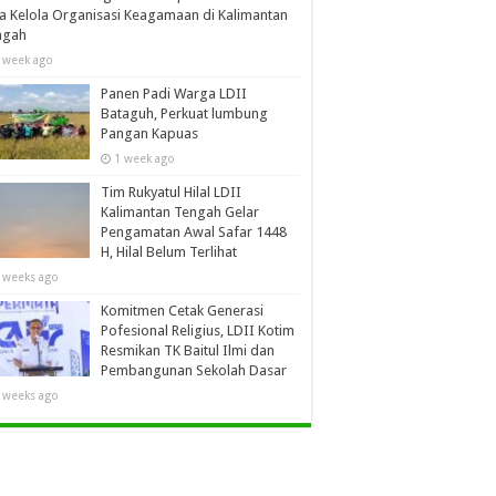
a Kelola Organisasi Keagamaan di Kalimantan
ngah
 week ago
Panen Padi Warga LDII
Bataguh, Perkuat lumbung
Pangan Kapuas
1 week ago
Tim Rukyatul Hilal LDII
Kalimantan Tengah Gelar
Pengamatan Awal Safar 1448
H, Hilal Belum Terlihat
 weeks ago
Komitmen Cetak Generasi
Pofesional Religius, LDII Kotim
Resmikan TK Baitul Ilmi dan
Pembangunan Sekolah Dasar
 weeks ago