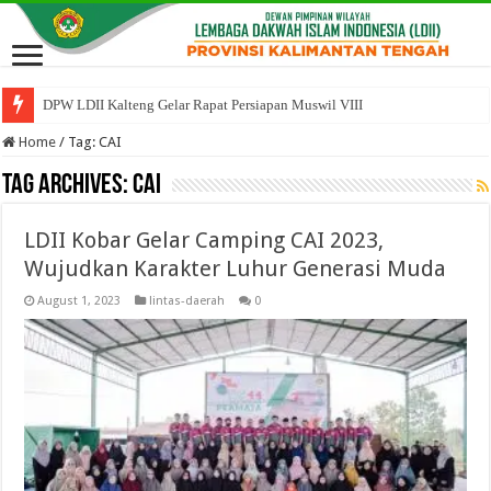
DPW LDII Kalteng Gelar Rapat Persiapan Muswil VIII
Home
/
Tag:
CAI
Tag Archives:
CAI
LDII Kobar Gelar Camping CAI 2023,
Wujudkan Karakter Luhur Generasi Muda
August 1, 2023
lintas-daerah
0