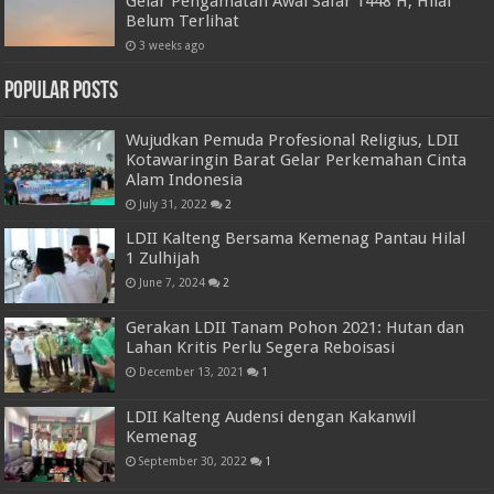
Gelar Pengamatan Awal Safar 1448 H, Hilal
Belum Terlihat
3 weeks ago
Popular Posts
Wujudkan Pemuda Profesional Religius, LDII
Kotawaringin Barat Gelar Perkemahan Cinta
Alam Indonesia
July 31, 2022
2
LDII Kalteng Bersama Kemenag Pantau Hilal
1 Zulhijah
June 7, 2024
2
Gerakan LDII Tanam Pohon 2021: Hutan dan
Lahan Kritis Perlu Segera Reboisasi
December 13, 2021
1
LDII Kalteng Audensi dengan Kakanwil
Kemenag
September 30, 2022
1