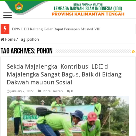
DPW LDII Kalteng Gelar Rapat Persiapan Muswil VIII
Home
/
Tag:
pohon
Tag Archives:
pohon
Sekda Majalengka: Kontribusi LDII di
Majalengka Sangat Bagus, Baik di Bidang
Dakwah maupun Sosial
January 2, 2022
Berita Daerah
0