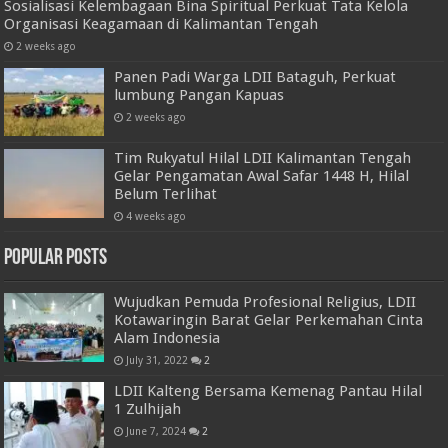
Sosialisasi Kelembagaan Bina Spiritual Perkuat Tata Kelola
Organisasi Keagamaan di Kalimantan Tengah
2 weeks ago
Panen Padi Warga LDII Bataguh, Perkuat
lumbung Pangan Kapuas
2 weeks ago
Tim Rukyatul Hilal LDII Kalimantan Tengah
Gelar Pengamatan Awal Safar 1448 H, Hilal
Belum Terlihat
4 weeks ago
Popular Posts
Wujudkan Pemuda Profesional Religius, LDII
Kotawaringin Barat Gelar Perkemahan Cinta
Alam Indonesia
July 31, 2022
2
LDII Kalteng Bersama Kemenag Pantau Hilal
1 Zulhijah
June 7, 2024
2