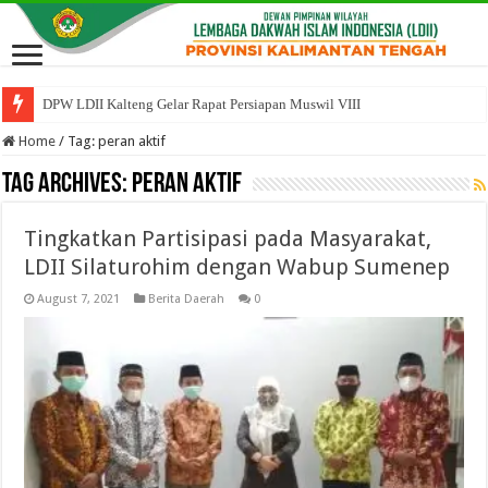
DPW LDII Kalteng Gelar Rapat Persiapan Muswil VIII
Home
/
Tag:
peran aktif
Tag Archives:
peran aktif
Tingkatkan Partisipasi pada Masyarakat,
LDII Silaturohim dengan Wabup Sumenep
August 7, 2021
Berita Daerah
0