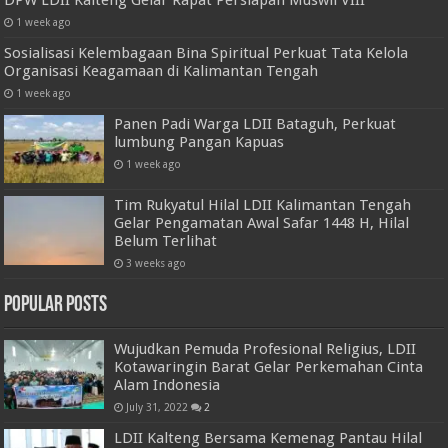
DPW LDII Kalteng Gelar Rapat Persiapan Muswil VIII
1 week ago
Sosialisasi Kelembagaan Bina Spiritual Perkuat Tata Kelola
Organisasi Keagamaan di Kalimantan Tengah
1 week ago
Panen Padi Warga LDII Bataguh, Perkuat
lumbung Pangan Kapuas
1 week ago
Tim Rukyatul Hilal LDII Kalimantan Tengah
Gelar Pengamatan Awal Safar 1448 H, Hilal
Belum Terlihat
3 weeks ago
Popular Posts
Wujudkan Pemuda Profesional Religius, LDII
Kotawaringin Barat Gelar Perkemahan Cinta
Alam Indonesia
July 31, 2022
2
LDII Kalteng Bersama Kemenag Pantau Hilal