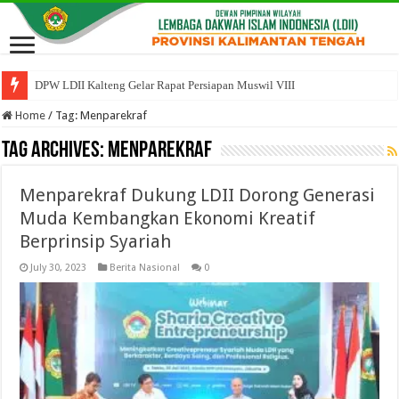
DPW LDII Kalteng Gelar Rapat Persiapan Muswil VIII
Home
/
Tag:
Menparekraf
Tag Archives:
Menparekraf
Menparekraf Dukung LDII Dorong Generasi
Muda Kembangkan Ekonomi Kreatif
Berprinsip Syariah
July 30, 2023
Berita Nasional
0