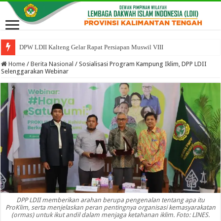
DPW LDII Kalteng Gelar Rapat Persiapan Muswil VIII
Home
/
Berita Nasional
/
Sosialisasi Program Kampung Iklim, DPP LDII
Selenggarakan Webinar
DPP LDII memberikan arahan berupa pengenalan tentang apa itu
ProKlim, serta menjelaskan peran pentingnya organisasi kemasyarakatan
(ormas) untuk ikut andil dalam menjaga ketahanan iklim. Foto: LINES.