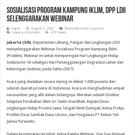
Sosialisasi Program Kampung Iklim, DPP LDII
Selenggarakan Webinar
teguh
August 3, 2022
Berita Nasional
,
nasional
Leave a comment
207 Views
Jakarta (3/8).
Departemen Litbang, Pangan dan Lingkungan LDII
menyelenggarakan Webinar Sosialisasi Program Kampung Iklim
(Proklim). Webinar ini untuk memperingati Hari Lingkungan Hidup
Sedunia ke-50 sekaligus Hari Penanggulangan Degradasi Lahan dan
Kekeringan Sedunia, pada Sabtu (30/7).
Acara yang diadakan secara daring ini diikuti 1.000 peserta dari
seluruh daerah provinsi di Indonesia. Acara ini menghadirkan empat
narasumber yang ahli dalam bidangnya. Merekan adalah Direktur
Adaptasi Perubahan Iklim Sri Tantri Arundhati, Kepala Dinas
Lingkungan Hidup Provinsi Jawa Tengah Ninik Damiyati, Ketua Prokja
ProKlim Desa Sambak Danu Utomo, dan Pengawas PT Kebun Teh
Jamus Purwanto.
Dalam kesempatan tersebut, Ketua Panitia Webinar, Gun Gun Hidayat