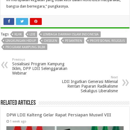
bangsa dan bernegara,” pungkasnya.
Tags
KLHK
LDII
LEMBAGA DAKWAH ISLAM INDONESIA
LINGKUNGAN HIDUP
OKSIGEN
PESANTREN
PROFESIONAL RELIGIUS
PROGRAM KAMPUNG IKLIM
Previous
Sosialisasi Program Kampung
Iklim, DPP LDII Selenggarakan
Webinar
Next
LDII Ingatkan Generasi Milenial
Rentan Paparan Radikalisme
Sekaligus Liberalisme
Related Articles
DPW LDII Kalteng Gelar Rapat Persiapan Muswil VIII
1 week ago