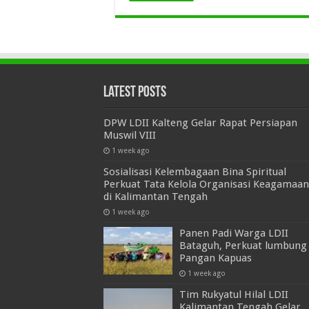
Latest Posts
DPW LDII Kalteng Gelar Rapat Persiapan
Muswil VIII
1 week ago
Sosialisasi Kelembagaan Bina Spiritual
Perkuat Tata Kelola Organisasi Keagamaan
di Kalimantan Tengah
1 week ago
Panen Padi Warga LDII
Bataguh, Perkuat lumbung
Pangan Kapuas
1 week ago
Tim Rukyatul Hilal LDII
Kalimantan Tengah Gelar