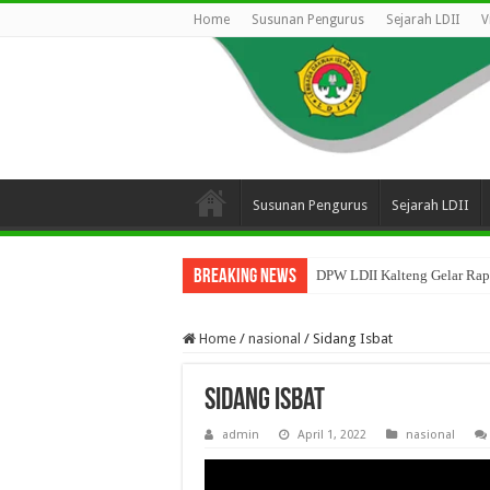
Home
Susunan Pengurus
Sejarah LDII
V
Susunan Pengurus
Sejarah LDII
Breaking News
DPW LDII Kalteng Gelar Rapa
Home
/
nasional
/
Sidang Isbat
Sidang Isbat
admin
April 1, 2022
nasional