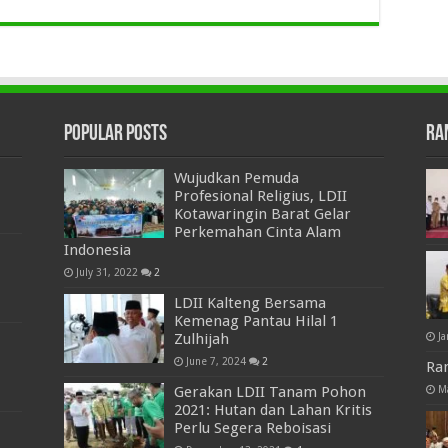
Popular Posts
Ra
Wujudkan Pemuda
Profesional Religius, LDII
Kotawaringin Barat Gelar
Perkemahan Cinta Alam
Indonesia
July 31, 2022
2
LDII Kalteng Bersama
Kemenag Pantau Hilal 1
Ja
Zulhijah
June 7, 2024
2
Ra
M
Gerakan LDII Tanam Pohon
2021: Hutan dan Lahan Kritis
Perlu Segera Reboisasi