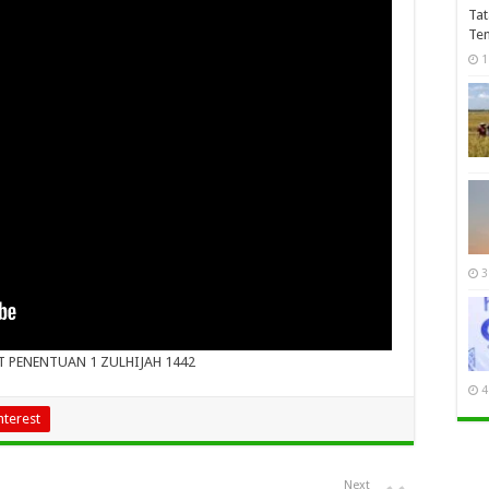
Tat
Te
1
3
T PENENTUAN 1 ZULHIJAH 1442
4
nterest
Next