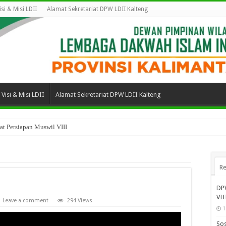
isi & Misi LDII
Alamat Sekretariat DPW LDII Kalteng
Visi & Misi LDII
Alamat Sekretariat DPW LDII Kalteng
t Persiapan Muswil VIII
Re
DPW
VII
Leave a comment
294 Views
1
Sos