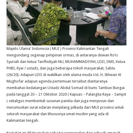
Majelis Ulama’ Indonesia ( MUI ) Provinsi Kalimantan Tengah
mengundang segenap pimpinan ormas, di antaranya dewan Ro’is
Syuriah dan ketua Tanfhidiyah NU, MUHAMMADIYAH, LDII, DMI, Ketua
PHBI, Kyai / ustadz, dan juga beberapa tokoh masyarakat, Sabtu
(26/20). Adapun LDII di wakilkan oleh ulama muda Ust. H. Ikhwan Al
Mughofar adapun agenda pertemuan tersebut diantaranya
membahas kedatangan Ustadz Abdul Somad di bumi Tambun Bungai
pada tanggal 20 – 21 Oktober 2020 ( Kapuas – Palangka Raya – Sampit
) sekaligus membentuk susunan panitia dan juga menyusun dan
merumuskan surat edaran menjelang pilkada dari MUI provinsi untuk
seluruh masyarakat dan khususnya umat muslim yang ada di
Kalimantan tengah.
Kegiatan ini dilaksanakan sebagai perwujudan dari sebuah amanah