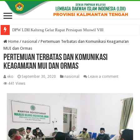
DPW LDII Kalteng Gelar Rapat Persiapan Muswil VIII
Home
/
nasional
/
Pertemuan Terbatas dan Komunikasi Keagama’an
MUI dan Ormas
Pertemuan Terbatas dan Komunikasi
Keagama’an MUI dan Ormas
eko
September 30, 2020
nasional
Leave a comment
441 Views