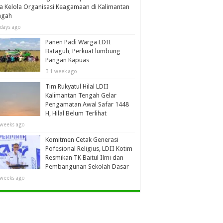
a Kelola Organisasi Keagamaan di Kalimantan
ngah
 days ago
Panen Padi Warga LDII
Bataguh, Perkuat lumbung
Pangan Kapuas
1 week ago
Tim Rukyatul Hilal LDII
Kalimantan Tengah Gelar
Pengamatan Awal Safar 1448
H, Hilal Belum Terlihat
 weeks ago
Komitmen Cetak Generasi
Pofesional Religius, LDII Kotim
Resmikan TK Baitul Ilmi dan
Pembangunan Sekolah Dasar
 weeks ago