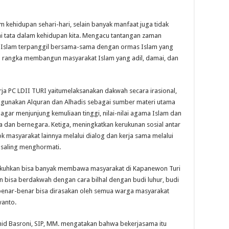
m kehidupan sehari-hari, selain banyak manfaat juga tidak
ai tata dalam kehidupan kita. Mengacu tantangan zaman
s Islam terpanggil bersama-sama dengan ormas Islam yang
am rangka membangun masyarakat Islam yang adil, damai, dan
ja PC LDII TURI yaitumelaksanakan dakwah secara irasional,
unakan Alquran dan Alhadis sebagai sumber materi utama
ar menjunjung kemuliaan tinggi, nilai-nilai agama Islam dan
a dan bernegara. Ketiga, meningkatkan kerukunan sosial antar
 masyarakat lainnya melalui dialog dan kerja sama melalui
n saling menghormati.
ukuhkan bisa banyak membawa masyarakat di Kapanewon Turi
an bisa berdakwah dengan cara bilhal dengan budi luhur, budi
 benar-benar bisa dirasakan oleh semua warga masyarakat
wanto.
id Basroni, SIP, MM. mengatakan bahwa bekerjasama itu