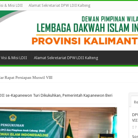
isi & Misi LDII
Alamat Sekretariat DPW LDII Kalteng
Visi & Misi LDII
Alamat Sekretariat DPW LDII Kalteng
ar Rapat Persiapan Muswil VIII
an Bina Spiritual Perkuat Tata Kelola Organisasi Keagamaan di Kalimantan Tenga
DII se-Kapanewon Turi Dikukuhkan, Pemerintah Kapanewon Beri
Re
DPW
VII
7
Sos