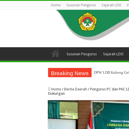
Home
Susunan Pengurus
Sejarah LDII
V
Susunan Pengurus
Sejarah LDII
Breaking News
DPW LDII Kalteng Gel
Sosialisasi Kelembaga
Home
/
Berita Daerah
/
Pengurus PC dan PAC L
Dukungan