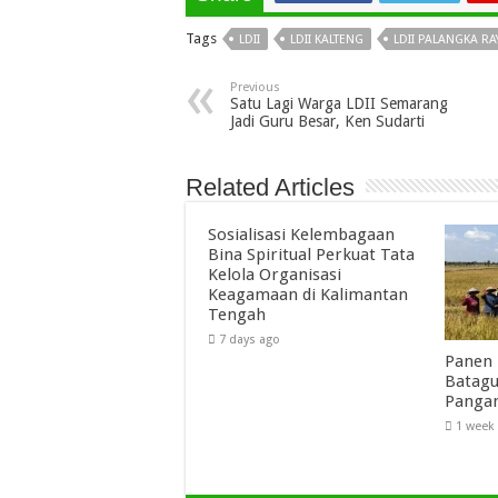
Tags
LDII
LDII KALTENG
LDII PALANGKA RA
Previous
Satu Lagi Warga LDII Semarang
Jadi Guru Besar, Ken Sudarti
Related Articles
Sosialisasi Kelembagaan
Bina Spiritual Perkuat Tata
Kelola Organisasi
Keagamaan di Kalimantan
Tengah
7 days ago
Panen 
Batagu
Panga
1 week