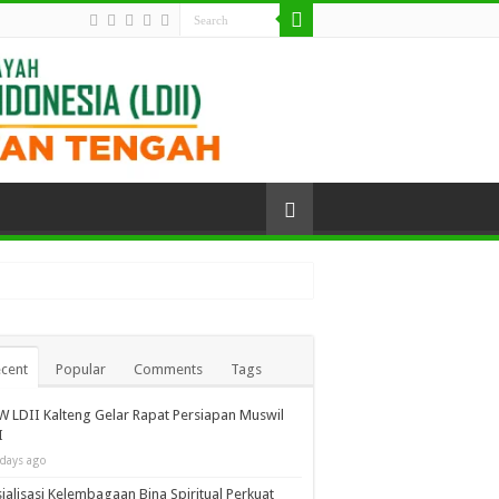
h
cent
Popular
Comments
Tags
 LDII Kalteng Gelar Rapat Persiapan Muswil
I
 days ago
ialisasi Kelembagaan Bina Spiritual Perkuat