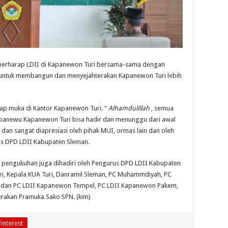
 berharap LDII di Kapanewon Turi bersama-sama dengan
u untuk membangun dan menyejahterakan Kapanewon Turi lebih
tap muka di Kantor Kapanewon Turi. “
Alhamdulillah
, semua
panewu Kapanewon Turi bisa hadir dan menunggu dari awal
 dan sangat diapresiasi oleh pihak MUI, ormas lain dan oleh
is DPD LDII Kabupaten Sleman.
a pengukuhan juga dihadiri oleh Pengurus DPD LDII Kabupaten
uri, Kepala KUA Turi, Danramil Sleman, PC Muhammdiyah, PC
a, dan PC LDII Kapanewon Tempel, PC LDII Kapanewon Pakem,
rakan Pramuka Sako SPN. (kim)
Pinterest