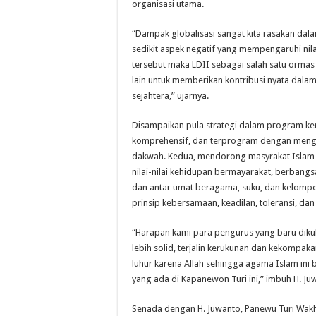
organisasi utama.
“Dampak globalisasi sangat kita rasakan dala
sedikit aspek negatif yang mempengaruhi nil
tersebut maka LDII sebagai salah satu orma
lain untuk memberikan kontribusi nyata dal
sejahtera,” ujarnya.
Disampaikan pula strategi dalam program ker
komprehensif, dan terprogram dengan mengg
dakwah. Kedua, mendorong masyrakat Islam ag
nilai-nilai kehidupan bermayarakat, berbangs
dan antar umat beragama, suku, dan kelompok
prinsip kebersamaan, keadilan, toleransi, da
“Harapan kami para pengurus yang baru dik
lebih solid, terjalin kerukunan dan kekompak
luhur karena Allah sehingga agama Islam ini
yang ada di Kapanewon Turi ini,” imbuh H. Ju
Senada dengan H. Juwanto, Panewu Turi Wakh