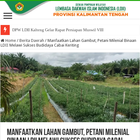
DPW LDII Kalteng Gelar Rapat Persiapan Muswil VIII
Home
/
Berita Daerah
/
Manfaatkan Lahan Gambut, Petani Milenial Binaan
LDII Melawi Sukses Budidaya Cabai Keriting
Manfaatkan Lahan Gambut, Petani Milenial