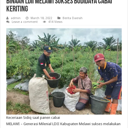
Binaan LDII Melawi Sukses Budidaya Cabai
Keriting
admin
March 18, 2022
Berita Daerah
Leave a comment
414 Views
Keceriaan Sidiq saat panen cabai
MELAWI – Generasi Milenial LDII Kabupaten Melawi sukses melakukan