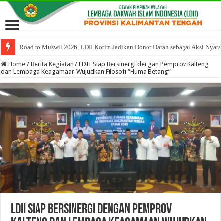
Road to Muswil 2026, LDII Kotim Jadikan Donor Darah sebagai Aksi Nyat
DPW LDII Kalteng Gelar Rapat Persiapan Muswil VIII
Home
/
Berita Kegiatan
/
LDII Siap Bersinergi dengan Pemprov Kalteng
dan Lembaga Keagamaan Wujudkan Filosofi “Huma Betang”
LDII Siap Bersinergi dengan Pemprov