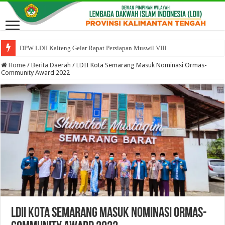
DPW LDII Kalteng Gelar Rapat Persiapan Muswil VIII
Sosialisasi Kelembagaan Bina Spiritual Perkuat Tata Kelola Organisasi K
Home
/
Berita Daerah
/
LDII Kota Semarang Masuk Nominasi Ormas-
Community Award 2022
LDII Kota Semarang Masuk Nominasi Ormas-