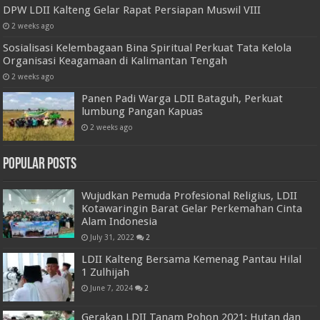
DPW LDII Kalteng Gelar Rapat Persiapan Muswil VIII
2 weeks ago
Sosialisasi Kelembagaan Bina Spiritual Perkuat Tata Kelola
Organisasi Keagamaan di Kalimantan Tengah
2 weeks ago
Panen Padi Warga LDII Bataguh, Perkuat
lumbung Pangan Kapuas
2 weeks ago
Popular Posts
Wujudkan Pemuda Profesional Religius, LDII
Kotawaringin Barat Gelar Perkemahan Cinta
Alam Indonesia
July 31, 2022
2
LDII Kalteng Bersama Kemenag Pantau Hilal
1 Zulhijah
June 7, 2024
2
Gerakan LDII Tanam Pohon 2021: Hutan dan