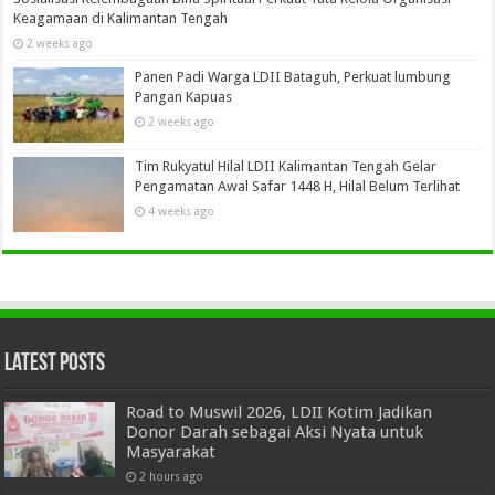
Keagamaan di Kalimantan Tengah
2 weeks ago
Panen Padi Warga LDII Bataguh, Perkuat lumbung
Pangan Kapuas
2 weeks ago
Tim Rukyatul Hilal LDII Kalimantan Tengah Gelar
Pengamatan Awal Safar 1448 H, Hilal Belum Terlihat
4 weeks ago
Latest Posts
Road to Muswil 2026, LDII Kotim Jadikan
Donor Darah sebagai Aksi Nyata untuk
Masyarakat
2 hours ago