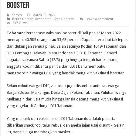
Booster
admin
March 13, 2022
Berita Daerah
,
kesehatan
,
lintas-daerah
Leave a comment
237 Views
Tabanan:
Persentase Vaksinasi booster di Bali per 12 Maret 2022
mencapai 40.585 orang atau 33,63 persen. Capaian tersebut tak lepas
dari dukungan semua pihak. Salah satunya Kodim 1619/Tabanan dan
DPD Lembaga Dakwah Islam Indonesia (LDII) Tabanan. Seperti
kegiatan vaksinasi Sabtu (12/3) pagi hingga tengah hari kemarin,
anggota Kodim dibantu panitia dari LDII bahu membahu
mengoordinir warga LDII yang hendak mengikuti vaksinasi booster.
Selain diikuti warga LDII, vaksinasi juga disambut antusias warga
Banjar/Dusun Malkangin, Desa Dajan Peken, Tabanan. Puluhan warga
Malkangin dari usia muda hingga lansia datang mengikuti vaksinasi
yang digelar di Gedung LDII Tabanan.
Yang menarik dari vaksinasi di LDII Tabanan itu adalah peserta
diberikan snack roti, telur rebus, dan aneka jajan usai disuntik. Selain
itu, panitia juga membagikan masker.