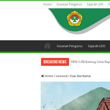
Home
Susunan Pengurus
Sejarah LDII
V
Susunan Pengurus
Sejarah LDII
Breaking News
DPW LDII Kalteng Gelar Rapa
Home
/
nasional
/
Esai: Berdamai