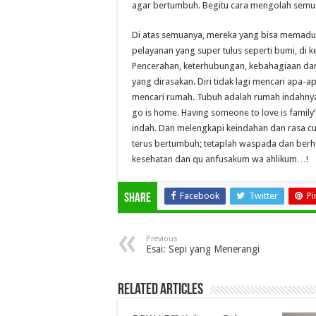
agar bertumbuh. Begitu cara mengolah semua 
Di atas semuanya, mereka yang bisa memadukan
pelayanan yang super tulus seperti bumi, di
Pencerahan, keterhubungan, kebahagiaan dan
yang dirasakan. Diri tidak lagi mencari apa-a
mencari rumah. Tubuh adalah rumah indahnya 
go is home. Having someone to love is family
indah. Dan melengkapi keindahan dan rasa cuk
terus bertumbuh; tetaplah waspada dan berhati
kesehatan dan qu anfusakum wa ahlikum…!
Facebook
Twitter
Pi
Share
Previous
Esai: Sepi yang Menerangi
Related Articles