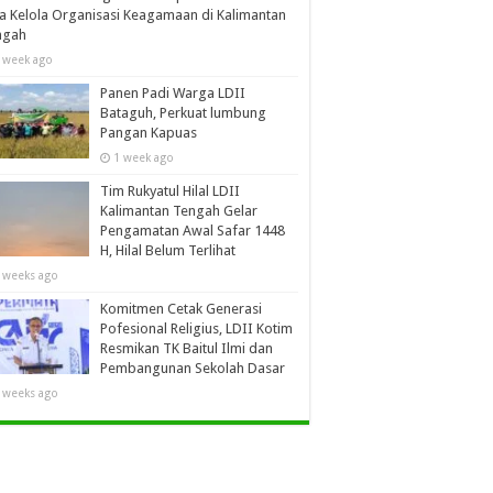
a Kelola Organisasi Keagamaan di Kalimantan
ngah
 week ago
Panen Padi Warga LDII
Bataguh, Perkuat lumbung
Pangan Kapuas
1 week ago
Tim Rukyatul Hilal LDII
Kalimantan Tengah Gelar
Pengamatan Awal Safar 1448
H, Hilal Belum Terlihat
 weeks ago
Komitmen Cetak Generasi
Pofesional Religius, LDII Kotim
Resmikan TK Baitul Ilmi dan
Pembangunan Sekolah Dasar
 weeks ago