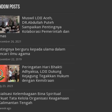
ndom Posts
Muswil LDII Aceh,
DR.Abdullah Puteh
Sampaikan Pentingnya
Kolaborasi Pemerintah dan
mas
ecember 26, 2021
ntingnya berguru kepada ulama dalam
ncari ilmu agama
ovember 22, 2019
Peringatan Hari Bhakti
Adhyaksa, LDII Dukung
Kejagung Tegakkan Hukum
dengan Kemitraan
ly 23, 2023
ialisasi Kelembagaan Bina Spiritual
rkuat Tata Kelola Organisasi Keagamaan
 Kalimantan Tengah
 week ago