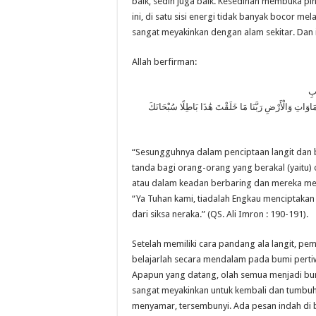
baik, sedih juga baik. Kesedihan membuka pi
ini, di satu sisi energi tidak banyak bocor mela
sangat meyakinkan dengan alam sekitar. Dan 
Allah berfirman:
ابِ
َاوَاتِ وَالْأَرْضِ رَبَّنَا مَا خَلَقْتَ هَٰذَا بَاطِلًا سُبْحَانَكَ
“Sesungguhnya dalam penciptaan langit dan b
tanda bagi orang-orang yang berakal (yaitu)
atau dalam keadan berbaring dan mereka memi
“Ya Tuhan kami, tiadalah Engkau menciptakan 
dari siksa neraka.” (QS. Ali Imron : 190-191).
Setelah memiliki cara pandang ala langit, pem
belajarlah secara mendalam pada bumi perti
Apapun yang datang, olah semua menjadi bun
sangat meyakinkan untuk kembali dan tumbuh
menyamar, tersembunyi. Ada pesan indah di b