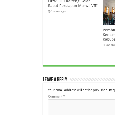
DPW LDII Kalteng Gelar
Rapat Persiapan Muswil VIII
1 week ago
Pembin
Kemasy
Kabupa
Octobe
Leave a Reply
Your email address will not be published.
Req
Comment
*