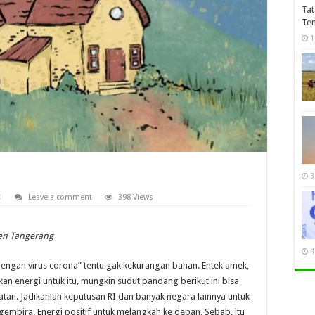
Tat
Te
1
3
l
Leave a comment
398 Views
en Tangerang
4
engan virus corona” tentu gak kekurangan bahan. Entek amek,
n energi untuk itu, mungkin sudut pandang berikut ini bisa
amatan. Jadikanlah keputusan RI dan banyak negara lainnya untuk
embira. Energi positif untuk melangkah ke depan. Sebab, itu