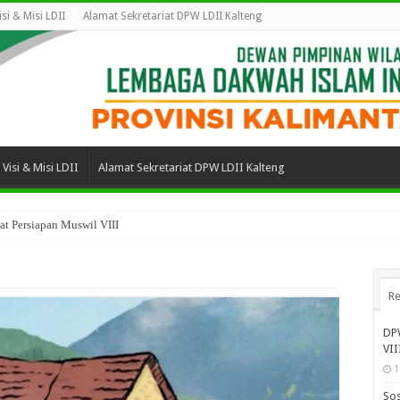
isi & Misi LDII
Alamat Sekretariat DPW LDII Kalteng
Visi & Misi LDII
Alamat Sekretariat DPW LDII Kalteng
t Persiapan Muswil VIII
Re
DPW
VII
1
Sos