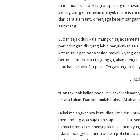
tanda manusia tidak lagi berperang melawan 
Seiring dengan semakin menyebar mendalam p
dari cara alam untuk menjaga keseimbanganny
seimbang.
Sudah sejak dulu kala, mungkin sejak semesta 
perlindungan diri yang lebih meyakinkan sel
keterhubungan pada setiap makhluk yang ada d
berubah, rusak atau terganggu, akan mengaki
atau katastropik. Itu pasti. Tergantung skalan
لْعِقَابِ
“Dan takutlah kalian pada kerusakan/siksaan
antara kalian. Dan ketahuilah bahwa Allah amat
Bekal melangkahnya kemudian, latih diri untu
memandang apa saja dan siapa saja, lihat semu
hanya tampak biru menyejukkan, ia memayungi 
adalah panggilan, tanda bahwa pola hidup a