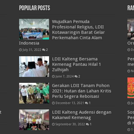
Popular Posts
Ra
Wujudkan Pemuda
Profesional Religius, LDII
Kotawaringin Barat Gelar
Perkemahan Cinta Alam
Indonesia
Or
July 31, 2022
2
D
LDII Kalteng Bersama
Pe
Kemenag Pantau Hilal 1
me
Zulhijah
N
June 7, 2024
2
Gerakan LDII Tanam Pohon
2021: Hutan dan Lahan Kritis
Perlu Segera Reboisasi
December 13, 2021
1
Ju
t
LDII Kalteng Audensi dengan
Sos
Kakanwil Kemenag
Pe
di
September 30, 2022
1
1