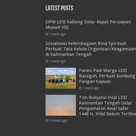
Latest Posts
DPW LDII Kalteng Gelar Rapat Persiapan
Muswil VIII
1 week ago
Sosialisasi Kelembagaan Bina Spiritual
Perkuat Tata Kelola Organisasi Keagamaan
di Kalimantan Tengah
1 week ago
Panen Padi Warga LDII
Bataguh, Perkuat lumbung
Pangan Kapuas
1 week ago
Tim Rukyatul Hilal LDII
Kalimantan Tengah Gelar
Pengamatan Awal Safar
1448 H, Hilal Belum Terliha
3 weeks ago