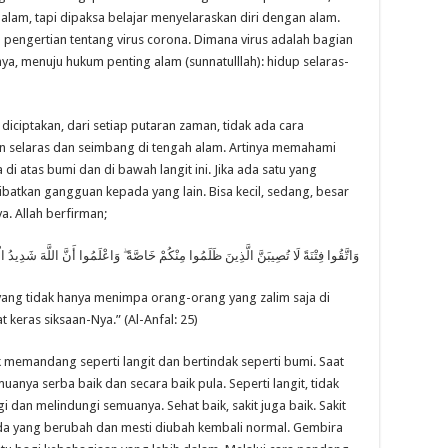
alam, tapi dipaksa belajar menyelaraskan diri dengan alam.
engertian tentang virus corona. Dimana virus adalah bagian
a, menuju hukum penting alam (sunnatulllah): hidup selaras-
diciptakan, dari setiap putaran zaman, tidak ada cara
ain selaras dan seimbang di tengah alam. Artinya memahami
i atas bumi dan di bawah langit ini. Jika ada satu yang
batkan gangguan kepada yang lain. Bisa kecil, sedang, besar
ya. Allah berfirman;
وَاتَّقُوا فِتْنَةً لَا تُصِيبَنَّ الَّذِينَ ظَلَمُوا مِنْكُمْ خَاصَّةً ۖ وَاعْلَمُوا أَنَّ اللَّهَ شَدِيدُ ا
 yang tidak hanya menimpa orang-orang yang zalim saja di
 keras siksaan-Nya.” (Al-Anfal: 25)
k memandang seperti langit dan bertindak seperti bumi. Saat
anya serba baik dan secara baik pula. Seperti langit, tidak
dan melindungi semuanya. Sehat baik, sakit juga baik. Sakit
da yang berubah dan mesti diubah kembali normal. Gembira