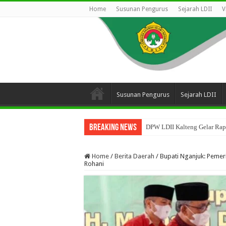
Home
Susunan Pengurus
Sejarah LDII
V
Susunan Pengurus
Sejarah LDII
Breaking News
DPW LDII Kalteng Gelar Rapa
Home
/
Berita Daerah
/
Bupati Nganjuk: Peme
Rohani