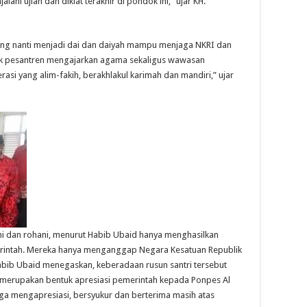
lani ujian dan diklat terakhir di pondok ini,” ujar KH.
 yang nanti menjadi dai dan daiyah mampu menjaga NKRI dan
dok pesantren mengajarkan agama sekaligus wawasan
si yang alim-fakih, berakhlakul karimah dan mandiri,” ujar
i dan rohani, menurut Habib Ubaid hanya menghasilkan
merintah. Mereka hanya menganggap Negara Kesatuan Republik
abib Ubaid menegaskan, keberadaan rusun santri tersebut
 merupakan bentuk apresiasi pemerintah kepada Ponpes Al
ga mengapresiasi, bersyukur dan berterima masih atas