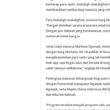
berharap para santri, mubaligh-mubalighoh 
membutuhkan sumberdaya manusia yang rohan
Para mubaligh-mubalighoh, menurut Kang M
“Dengan demikian sarana prasarana untuk men
Dengan juru dakwah yang berwawasan, mere
memecah belah bangsa.
Umat Islam menurut Marhaen Djumadi, memili
dengan Kang Marhaen, KH. Ubaidillah Al Has
mengkhawatirkan para santri yang tak memili
baik saja, tapi begitu lulus dan berada di t
salah satunya radikalisme,” ungkap KH.Ubaidil
Pentingnya wawasan kebangsaan bagi para s
dengan Pemerintah Kabupaten Nganjuk, Kant
Nganjuk, serta Majelis Ulama Indonesia (MU
dan etika berdakwah.
“Program tersebut menjadi program rutin, 