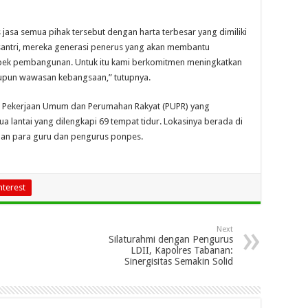
asa semua pihak tersebut dengan harta terbesar yang dimiliki
 santri, mereka generasi penerus yang akan membantu
pek pembangunan. Untuk itu kami berkomitmen meningkatkan
maupun wawasan kebangsaan,” tutupnya.
an Pekerjaan Umum dan Perumahan Rakyat (PUPR) yang
dua lantai yang dilengkapi 69 tempat tidur. Lokasinya berada di
han para guru dan pengurus ponpes.
nterest
Next
Silaturahmi dengan Pengurus
LDII, Kapolres Tabanan:
Sinergisitas Semakin Solid