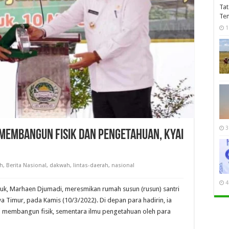
Tat
Te
1
3
 Membangun Fisik dan Pengetahuan, Kyai
ah
,
Berita Nasional
,
dakwah
,
lintas-daerah
,
nasional
4
juk, Marhaen Djumadi, meresmikan rumah susun (rusun) santri
 Timur, pada Kamis (10/3/2022). Di depan para hadirin, ia
 membangun fisik, sementara ilmu pengetahuan oleh para