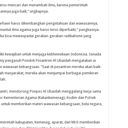
terus mencari dan menambah ilmu, karena pemerintah
inya juga baik,” ungkapnya.
arhaen harus dikembangkan pengetahuan dan wawasannya,
untut ilmu agama juga harus terus diperbaiki,” pungkasnya.
ka bisa mewaspadai gerakan-gerakan radikalisme yang
ki kewajiban untuk menjaga kebhinnekaan Indonesia. Senada
aniy pengasuh Pondok Pesantren Al Ubaidah mengatakan ia
ki wawasan kebangsaan. “Saat di pesantren mereka akan baik-
engah masyarakat, mereka akan menjumpai berbagai pemikiran
lah.
antri, mendorong Ponpes Al Ubaidah menggalang kerja sama
or Kementerian Agama (Kakankemenag), Kodim dan Polsek
I) untuk memberikan materi wawasan kebangsaan, bela negara,
pemerintah kabupaten, Kemenag, aparat, dan MUI memberikan