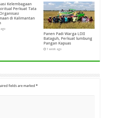
isasi Kelembagaan
piritual Perkuat Tata
 Organisasi
aan di Kalimantan
h
 ago
Panen Padi Warga LDII
Bataguh, Perkuat lumbung
Pangan Kapuas
1 week ago
uired fields are marked
*