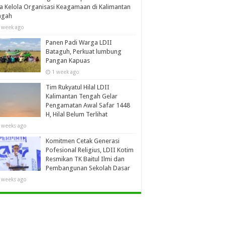
a Kelola Organisasi Keagamaan di Kalimantan
ngah
 week ago
Panen Padi Warga LDII
Bataguh, Perkuat lumbung
Pangan Kapuas
1 week ago
Tim Rukyatul Hilal LDII
Kalimantan Tengah Gelar
Pengamatan Awal Safar 1448
H, Hilal Belum Terlihat
 weeks ago
Komitmen Cetak Generasi
Pofesional Religius, LDII Kotim
Resmikan TK Baitul Ilmi dan
Pembangunan Sekolah Dasar
 weeks ago