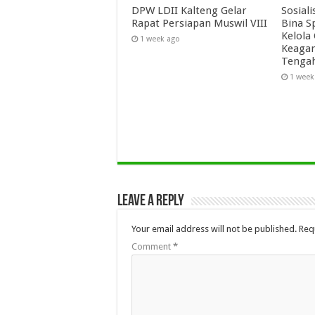
DPW LDII Kalteng Gelar
Sosial
Rapat Persiapan Muswil VIII
Bina S
Kelola
1 week ago
Keagam
Tenga
1 week
Leave a Reply
Your email address will not be published.
Req
Comment
*