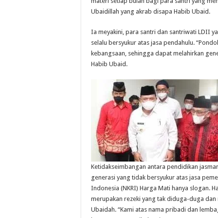
materi setiap bulan bagi para santri yang menja
Ubaidillah yang akrab disapa Habib Ubaid.
Ia meyakini, para santri dan santriwati LDII
selalu bersyukur atas jasa pendahulu. “Pon
kebangsaan, sehingga dapat melahirkan genera
Habib Ubaid.
Ketidakseimbangan antara pendidikan jasman
generasi yang tidak bersyukur atas jasa pe
Indonesia (NKRI) Harga Mati hanya slogan. H
merupakan rezeki yang tak diduga-duga dan
Ubaidah. “Kami atas nama pribadi dan lemba