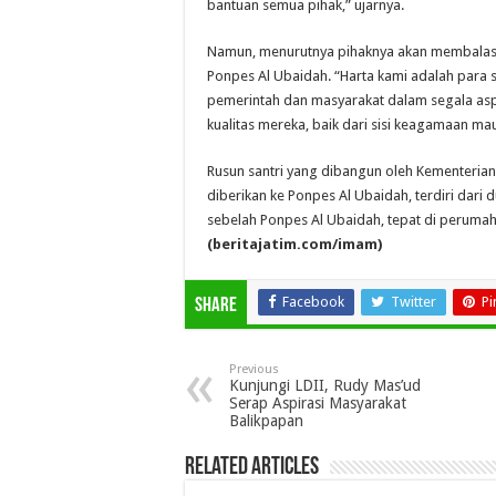
bantuan semua pihak,” ujarnya.
Namun, menurutnya pihaknya akan membalas j
Ponpes Al Ubaidah. “Harta kami adalah para
pemerintah dan masyarakat dalam segala as
kualitas mereka, baik dari sisi keagamaan 
Rusun santri yang dibangun oleh Kementeri
diberikan ke Ponpes Al Ubaidah, terdiri dari 
sebelah Ponpes Al Ubaidah, tepat di peruma
(beritajatim.com/imam)
Facebook
Twitter
Pi
Share
Previous
Kunjungi LDII, Rudy Mas’ud
Serap Aspirasi Masyarakat
Balikpapan
Related Articles