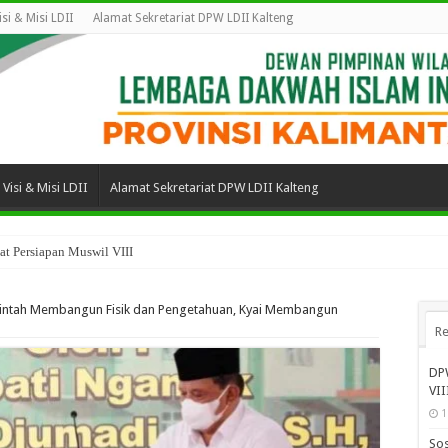
isi & Misi LDII
Alamat Sekretariat DPW LDII Kalteng
Visi & Misi LDII
Alamat Sekretariat DPW LDII Kalteng
t Persiapan Muswil VIII
rintah Membangun Fisik dan Pengetahuan, Kyai Membangun
Re
DPW
VII
1
Sos