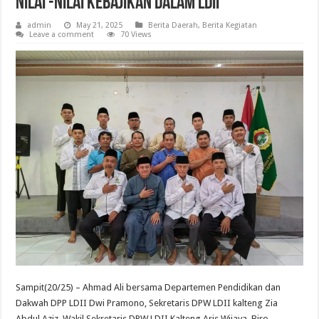
Nilai -Nilai Kebajikan dalam LDII
admin
May 21, 2025
Berita Daerah
,
Berita Kegiatan
Leave a comment
70 Views
Sampit(20/25) – Ahmad Ali bersama Departemen Pendidikan dan
Dakwah DPP LDII Dwi Pramono, Sekretaris DPW LDII kalteng Zia
Abdul Aziz, Wakil Sekretaris DPW LDII Kalteng Aris Wijaya, Biro